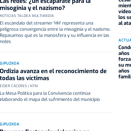
Las redes: ¿un escaparate para la
mient
misoginia y el nazismo?
vídeo
NOTICIAS TALDEA MULTIMEDIA
los s
al at
El escándalo del streamer ‘HH’ representa una
peligrosa convergencia entre la misoginia y el nazismo.
Repasamos qué es la manosfera y su influencia en las
ACTU
redes
Conde
años 
forza
GIPUZKOA
su mu
Ordizia avanza en el reconocimiento de
años 
famil
todas las víctimas
EIDER CÁCERES | NTM
La Mesa Política para la Convivencia continúa
elaborando el mapa del sufrimiento del municipio
GIPUZKOA