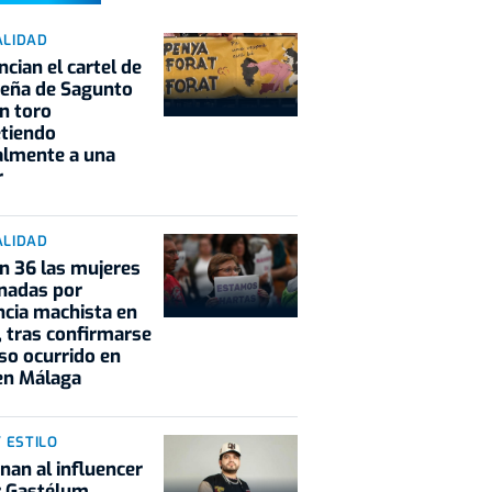
ALIDAD
cian el cartel de
peña de Sagunto
n toro
tiendo
almente a una
r
ALIDAD
n 36 las mujeres
nadas por
ncia machista en
 tras confirmarse
so ocurrido en
 en Málaga
Y ESTILO
nan al influencer
r Gastélum