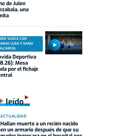
no de Julen
ezabala, una
nita
NDA VASCA CON
UANJO LUSA Y SAMU
54:50
ALCÁRCEL
vida Deportiva
8.26): Mesa
da por el fichaje
entral
+
leído
ACTUALIDAD
Hallan muerto a un recién nacido
en un armario después de que su
madre ingresara en el hospital por