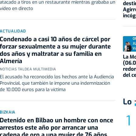
atacado a tiros en un restaurante mientras grababa un
desti
vídeo en directo
Agirr
incóg
ACTUALIDAD
Condenado a casi 10 años de cárcel por
O
J
forzar sexualmente a su mujer durante
V
dos años y maltratar a su familia en
La Mo
Almería
(06.0
redon
NOTICIAS TALDEA MULTIMEDIA
del c
El acusado ha reconocido los hechos ante la Audiencia
Provincial, que también le impone una indemnización
de 10.000 euros para la víctima
Lo
BIZKAIA
Detenido en Bilbao un hombre con once
arrestos este año por arrancar una
cadena de oro a una mujer de 76 años