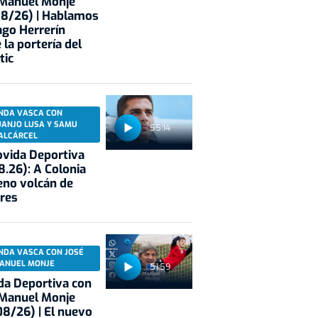
 Manuel Monje
08/26) | Hablamos
ago Herrerín
 la portería del
tic
NDA VASCA CON
UANJO LUSA Y SAMU
55:14
ALCÁRCEL
vida Deportiva
8.26): A Colonia
eno volcán de
res
NDA VASCA CON JOSÉ
ANUEL MONJE
51:59
a Deportiva con
 Manuel Monje
8/26) | El nuevo