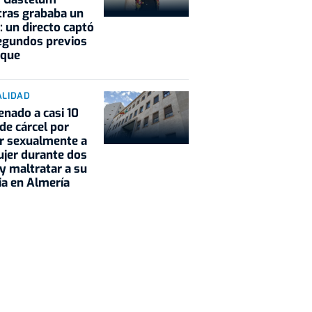
ras grababa un
: un directo captó
egundos previos
aque
ALIDAD
nado a casi 10
de cárcel por
r sexualmente a
jer durante dos
y maltratar a su
ia en Almería