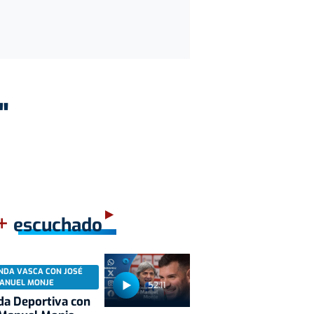
"
+
escuchado
NDA VASCA CON JOSÉ
ANUEL MONJE
52:11
a Deportiva con