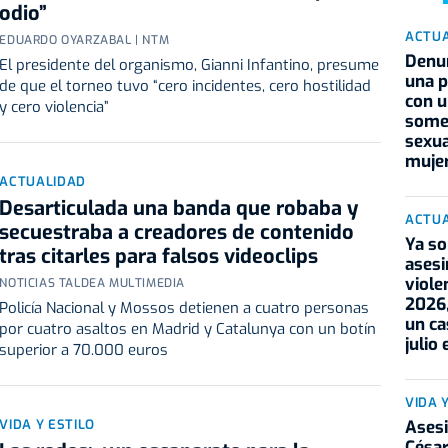
odio”
ACTU
EDUARDO OYARZABAL | NTM
Denun
El presidente del organismo, Gianni Infantino, presume
una 
de que el torneo tuvo “cero incidentes, cero hostilidad
con u
y cero violencia”
some
sexu
muje
ACTUALIDAD
Desarticulada una banda que robaba y
ACTU
secuestraba a creadores de contenido
Ya so
tras citarles para falsos videoclips
asesi
viole
NOTICIAS TALDEA MULTIMEDIA
2026,
Policía Nacional y Mossos detienen a cuatro personas
un ca
por cuatro asaltos en Madrid y Catalunya con un botín
julio
superior a 70.000 euros
VIDA 
Asesi
VIDA Y ESTILO
Césa