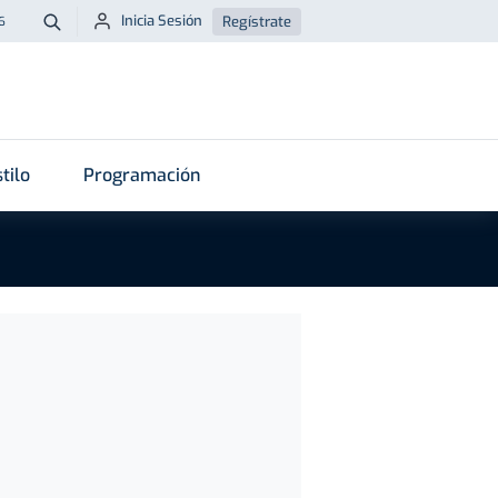
Inicia Sesión
Regístrate
6
Buscar
tilo
Programación