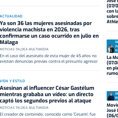
José
(07/
con I
sobre
ACTUALIDAD
Athle
Ya son 36 las mujeres asesinadas por
violencia machista en 2026, tras
confirmarse un caso ocurrido en julio en
Málaga
O
J
NOTICIAS TALDEA MULTIMEDIA
V
En el caso del asesinato de esta mujer de 45 años no
La Mo
existían denuncias previas contra el presunto agresor
(07.0
en pl
rumo
VIDA Y ESTILO
Asesinan al influencer César Gastélum
mientras grababa un vídeo: un directo
O
M
captó los segundos previos al ataque
Movid
NOTICIAS TALDEA MULTIMEDIA
José
El creador de contenido, conocido como 'Cesarín', fue
(06/0