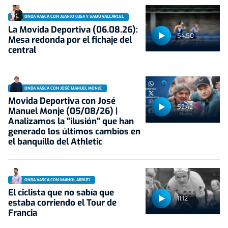
ONDA VASCA CON JUANJO LUSA Y SAMU VALCÁRCEL
La Movida Deportiva (06.08.26):
54:50
Mesa redonda por el fichaje del
central
ONDA VASCA CON JOSÉ MANUEL MONJE
Movida Deportiva con José
52:42
Manuel Monje (05/08/26) |
Analizamos la "ilusión" que han
generado los últimos cambios en
el banquillo del Athletic
ONDA VASCA CON IMANOL ARRUTI
El ciclista que no sabía que
11:12
estaba corriendo el Tour de
Francia