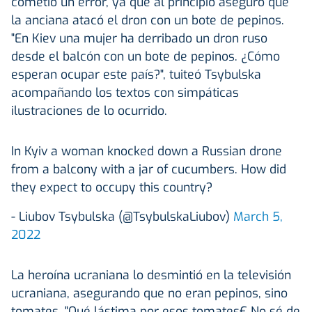
cometió un error, ya que al principio aseguró que
la anciana atacó el dron con un bote de pepinos.
"En Kiev una mujer ha derribado un dron ruso
desde el balcón con un bote de pepinos. ¿Cómo
esperan ocupar este país?", tuiteó Tsybulska
acompañando los textos con simpáticas
ilustraciones de lo ocurrido.
In Kyiv a woman knocked down a Russian drone
from a balcony with a jar of cucumbers. How did
they expect to occupy this country?
- Liubov Tsybulska (@TsybulskaLiubov)
March 5,
2022
La heroína ucraniana lo desmintió en la televisión
ucraniana, asegurando que no eran pepinos, sino
tomates. "Qué lástima por esos tomates€ No sé de