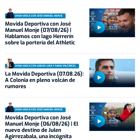
ONDA VASCA CON JOSÉ MANUEL MONJE
Movida Deportiva con José
52:11
Manuel Monje (07/08/26) |
Hablamos con Iago Herrerín
sobre la portería del Athletic
ONDA VASCA CON JUANJO LUSA Y SAMU VALCÁRCEL
La Movida Deportiva (07.08.26):
55:14
A Colonia en pleno volcán de
rumores
ONDA VASCA CON JOSÉ MANUEL MONJE
Movida Deportiva con José
51:59
Manuel Monje (06/08/26) | El
nuevo destino de Julen
Agirrezabala, una incógnita