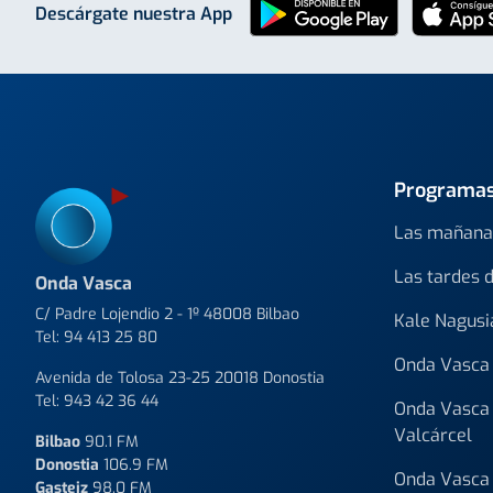
Descárgate nuestra App
Programa
Las mañana
Las tardes 
Onda Vasca
C/ Padre Lojendio 2 - 1º 48008 Bilbao
Kale Nagusi
Tel:
94 413 25 80
Onda Vasca 
Avenida de Tolosa 23-25 20018 Donostia
Tel:
943 42 36 44
Onda Vasca 
Valcárcel
Bilbao
90.1 FM
Donostia
106.9 FM
Onda Vasca 
Gasteiz
98.0 FM