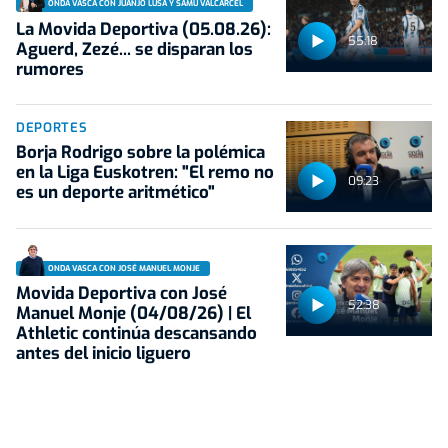
ONDA VASCA CON JUANJO LUSA Y SAMU VALCÁRCEL
La Movida Deportiva (05.08.26):
55:18
Aguerd, Zezé... se disparan los
rumores
DEPORTES
Borja Rodrigo sobre la polémica
en la Liga Euskotren: "El remo no
09:23
es un deporte aritmético"
ONDA VASCA CON JOSÉ MANUEL MONJE
Movida Deportiva con José
52:38
Manuel Monje (04/08/26) | El
Athletic continúa descansando
antes del inicio liguero