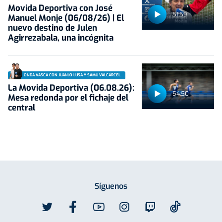
Movida Deportiva con José
51:59
Manuel Monje (06/08/26) | El
nuevo destino de Julen
Agirrezabala, una incógnita
ONDA VASCA CON JUANJO LUSA Y SAMU VALCÁRCEL
La Movida Deportiva (06.08.26):
54:50
Mesa redonda por el fichaje del
central
Síguenos