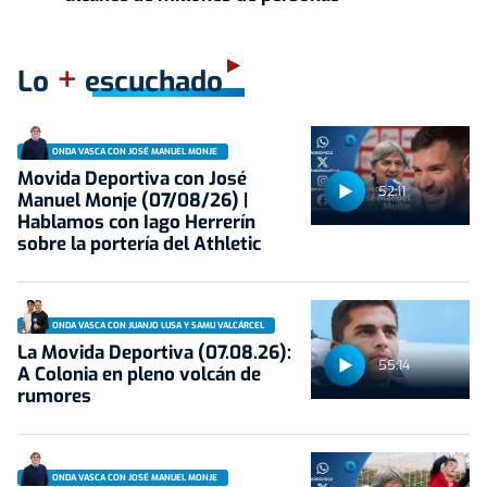
+
Lo
escuchado
ONDA VASCA CON JOSÉ MANUEL MONJE
Movida Deportiva con José
52:11
Manuel Monje (07/08/26) |
Hablamos con Iago Herrerín
sobre la portería del Athletic
ONDA VASCA CON JUANJO LUSA Y SAMU VALCÁRCEL
La Movida Deportiva (07.08.26):
55:14
A Colonia en pleno volcán de
rumores
ONDA VASCA CON JOSÉ MANUEL MONJE