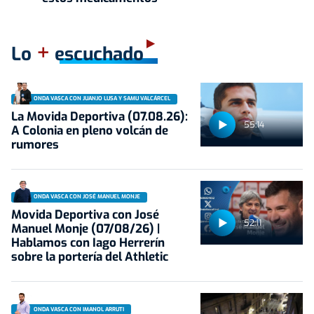
+
Lo
escuchado
ONDA VASCA CON JUANJO LUSA Y SAMU VALCÁRCEL
La Movida Deportiva (07.08.26):
55:14
A Colonia en pleno volcán de
rumores
ONDA VASCA CON JOSÉ MANUEL MONJE
Movida Deportiva con José
52:11
Manuel Monje (07/08/26) |
Hablamos con Iago Herrerín
sobre la portería del Athletic
ONDA VASCA CON IMANOL ARRUTI