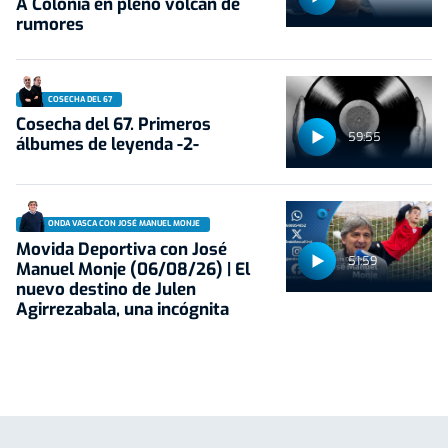
A Colonia en pleno volcán de
rumores
COSECHA DEL 67
Cosecha del 67. Primeros
59:55
álbumes de leyenda -2-
ONDA VASCA CON JOSÉ MANUEL MONJE
Movida Deportiva con José
51:59
Manuel Monje (06/08/26) | El
nuevo destino de Julen
Agirrezabala, una incógnita