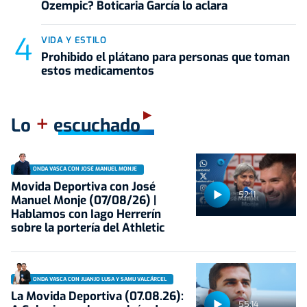
Ozempic? Boticaria García lo aclara
VIDA Y ESTILO
Prohibido el plátano para personas que toman
estos medicamentos
+
Lo
escuchado
ONDA VASCA CON JOSÉ MANUEL MONJE
Movida Deportiva con José
52:11
Manuel Monje (07/08/26) |
Hablamos con Iago Herrerín
sobre la portería del Athletic
ONDA VASCA CON JUANJO LUSA Y SAMU VALCÁRCEL
La Movida Deportiva (07.08.26):
55:14