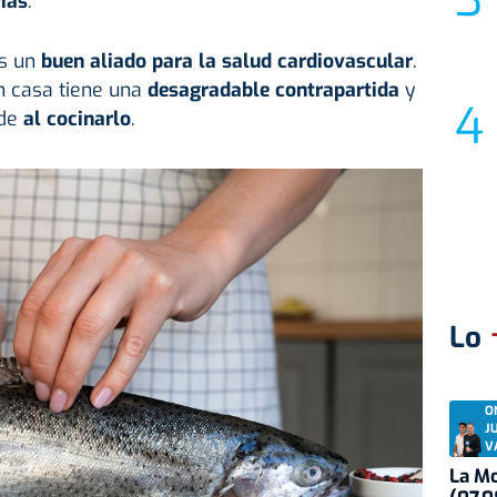
rias
.
es un
buen aliado para la salud cardiovascular
.
n casa tiene una
desagradable contrapartida
y
de
al cocinarlo
.
Lo
O
J
V
La Mo