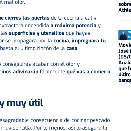
el mal olor.
sobre
Athle
 cierres las puertas
de la cocina a cal y
extractora encendida
a máxima potencia
y
 las
superficies y utensilios
que hayas
O
M
or
se propagará por la
cocina
,
impregnará tu
Movid
hasta el último rincón de la
casa
.
José
(05/0
Anali
 conseguirás acabar con el olor y
que h
cinos adivinarán
fácilmente
qué vas a comer o
últim
banqu
 y muy útil
desagradable consecuencia de cocinar pescado
 muy sencilla. Por lo menos, así lo asegura la