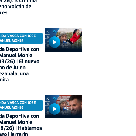
8.26): A Colonia
eno volcán de
res
NDA VASCA CON JOSÉ
ANUEL MONJE
51:59
a Deportiva con
 Manuel Monje
8/26) | El nuevo
no de Julen
ezabala, una
nita
NDA VASCA CON JOSÉ
ANUEL MONJE
52:11
a Deportiva con
 Manuel Monje
08/26) | Hablamos
ago Herrerín