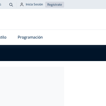
Inicia Sesión
Regístrate
6
Buscar
tilo
Programación