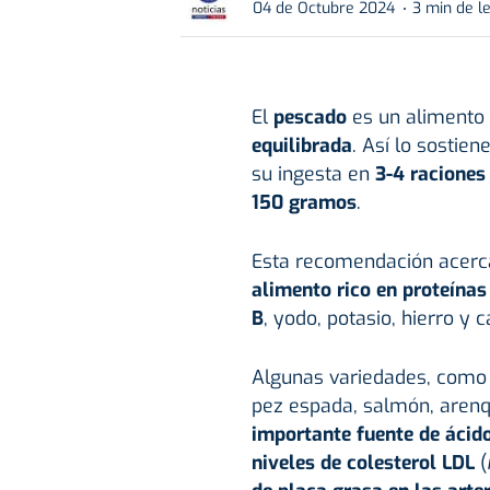
04 de Octubre 2024
3 min de l
El
pescado
es un alimento
equilibrada
. Así lo sostie
su ingesta en
3-4 raciones
150 gramos
.
Esta recomendación acerc
alimento rico en proteína
B
, yodo, potasio, hierro y c
Algunas variedades, como
pez espada, salmón, arenq
importante fuente de áci
niveles de colesterol LDL
(