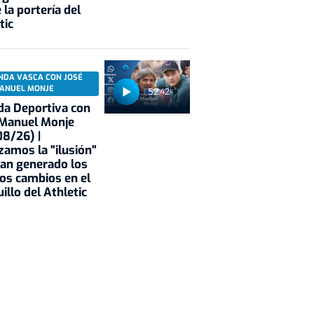
 la portería del
tic
NDA VASCA CON JOSÉ
ANUEL MONJE
52:42
a Deportiva con
 Manuel Monje
8/26) |
zamos la "ilusión"
an generado los
os cambios en el
illo del Athletic