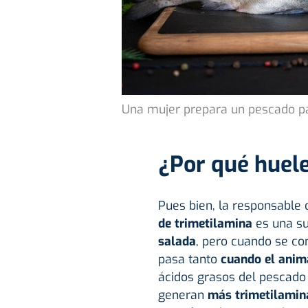
Una mujer prepara un pescado pa
¿Por qué huele
Pues bien, la responsable 
de trimetilamina
es una s
salada
, pero cuando se co
pasa tanto
cuando el anim
ácidos grasos del pescado 
generan
más trimetilamin