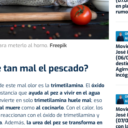
(07.0
en pl
rumo
O
M
ra meterlo al horno.
Freepik
Movid
José
(06/0
desti
 tan mal el pescado?
Agirr
incóg
de este mal olor es la
trimetilamina
. El
óxido
ustancia que
ayuda al pez a vivir en el agua
O
nvierte en solo
trimetilamina huele mal
; eso
M
al muere
como
al cocinarlo
. Con el calor, los
Movid
José
reaccionan con el óxido de trimetilamina y
(07/
a
. Además,
la urea del pez se transforma en
con I