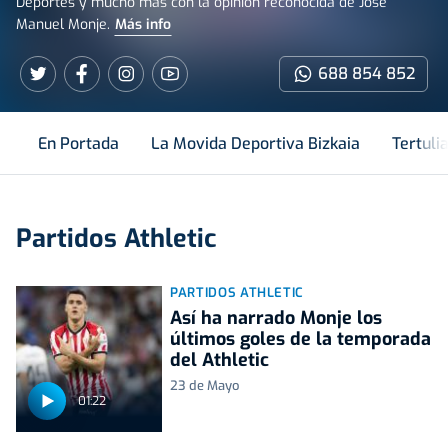
Deportes y mucho más con la opinión reconocida de Jose
Manuel Monje.
Más info
688 854 852
En Portada
La Movida Deportiva Bizkaia
Tertuli
Partidos Athletic
PARTIDOS ATHLETIC
Así ha narrado Monje los
últimos goles de la temporada
del Athletic
23 de Mayo
01:22