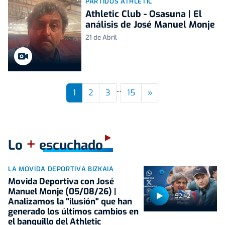
PARTIDOS ATHLETIC
Athletic Club - Osasuna | El
análisis de José Manuel Monje
21 de Abril
...
Next
1
2
3
15
»
+
Lo
escuchado
LA MOVIDA DEPORTIVA BIZKAIA
Movida Deportiva con José
Manuel Monje (05/08/26) |
52:42
Analizamos la "ilusión" que han
generado los últimos cambios en
el banquillo del Athletic