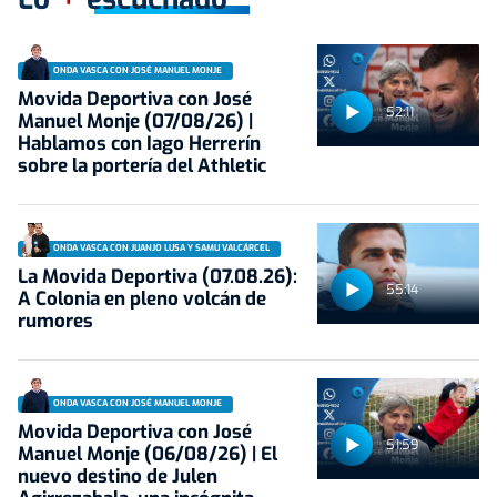
ONDA VASCA CON JOSÉ MANUEL MONJE
Movida Deportiva con José
52:11
Manuel Monje (07/08/26) |
Hablamos con Iago Herrerín
sobre la portería del Athletic
ONDA VASCA CON JUANJO LUSA Y SAMU VALCÁRCEL
La Movida Deportiva (07.08.26):
55:14
A Colonia en pleno volcán de
rumores
ONDA VASCA CON JOSÉ MANUEL MONJE
Movida Deportiva con José
51:59
Manuel Monje (06/08/26) | El
nuevo destino de Julen