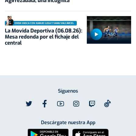
Agirrezabala, una incógnita
ONDA VASCA CON JUANJO LUSA Y SAMU VALCÁRCEL
La Movida Deportiva (06.08.26):
54:50
Mesa redonda por el fichaje del
central
Síguenos
Descárgate nuestra App