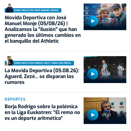
ONDA VASCA CON JOSÉ MANUEL MONJE
Movida Deportiva con José
52:42
Manuel Monje (05/08/26) |
Analizamos la "ilusión" que han
generado los últimos cambios en
el banquillo del Athletic
ONDA VASCA CON JUANJO LUSA Y SAMU VALCÁRCEL
La Movida Deportiva (05.08.26):
55:18
Aguerd, Zezé... se disparan los
rumores
DEPORTES
Borja Rodrigo sobre la polémica
en la Liga Euskotren: "El remo no
09:23
es un deporte aritmético"