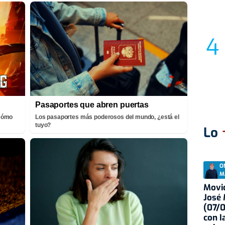
Pasaportes que abren puertas
¡Cómo
Los pasaportes más poderosos del mundo, ¿está el
tuyo?
Lo
O
M
Movid
José
(07/
con I