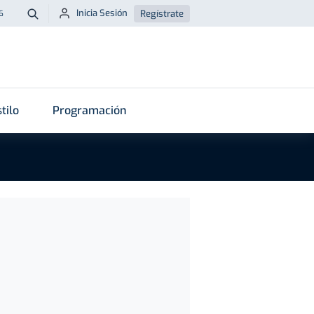
Inicia Sesión
Regístrate
6
Buscar
tilo
Programación