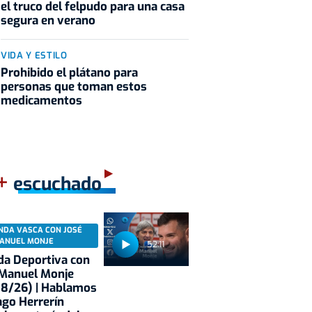
el truco del felpudo para una casa
segura en verano
VIDA Y ESTILO
Prohibido el plátano para
personas que toman estos
medicamentos
+
escuchado
NDA VASCA CON JOSÉ
ANUEL MONJE
52:11
a Deportiva con
 Manuel Monje
08/26) | Hablamos
ago Herrerín