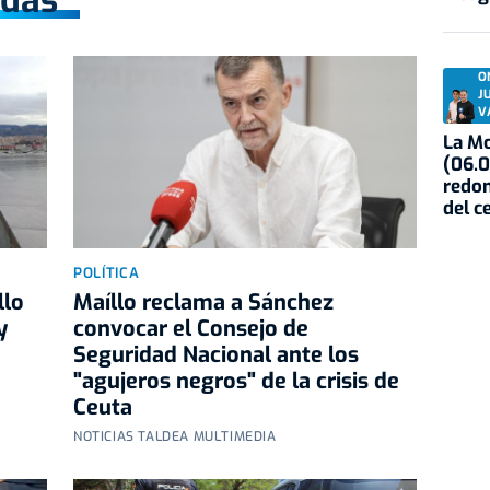
O
J
V
La Mo
(06.0
redon
del c
POLÍTICA
llo
Maíllo reclama a Sánchez
y
convocar el Consejo de
Seguridad Nacional ante los
"agujeros negros" de la crisis de
Ceuta
NOTICIAS TALDEA MULTIMEDIA