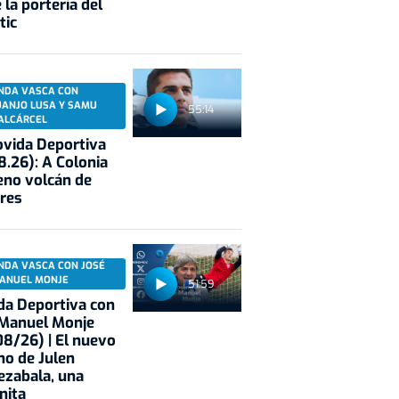
 la portería del
tic
NDA VASCA CON
UANJO LUSA Y SAMU
55:14
ALCÁRCEL
vida Deportiva
8.26): A Colonia
eno volcán de
res
NDA VASCA CON JOSÉ
ANUEL MONJE
51:59
a Deportiva con
 Manuel Monje
8/26) | El nuevo
no de Julen
ezabala, una
nita