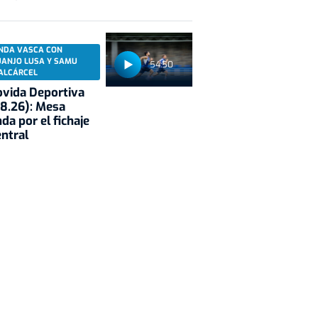
NDA VASCA CON
UANJO LUSA Y SAMU
54:50
ALCÁRCEL
vida Deportiva
8.26): Mesa
da por el fichaje
entral