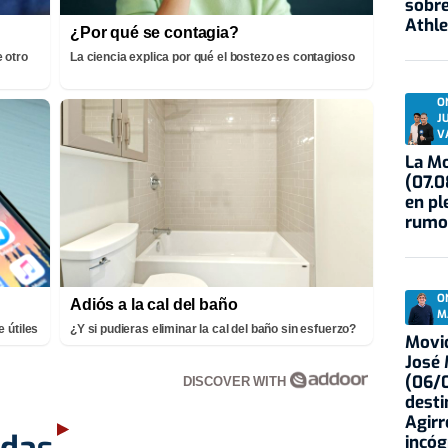
sobre
Athle
¿Por qué se contagia?
 otro
La ciencia explica por qué el bostezo es contagioso
O
J
V
La Mo
(07.0
en pl
rumo
O
Adiós a la cal del baño
M
 útiles
¿Y si pudieras eliminar la cal del baño sin esfuerzo?
Movid
José
(06/0
DISCOVER WITH
desti
Agirr
adas
incóg