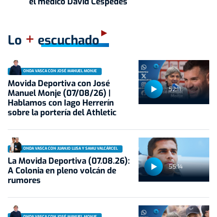
el médico David Céspedes
+
Lo
escuchado
ONDA VASCA CON JOSÉ MANUEL MONJE
Movida Deportiva con José
52:11
Manuel Monje (07/08/26) |
Hablamos con Iago Herrerín
sobre la portería del Athletic
ONDA VASCA CON JUANJO LUSA Y SAMU VALCÁRCEL
La Movida Deportiva (07.08.26):
55:14
A Colonia en pleno volcán de
rumores
ONDA VASCA CON JOSÉ MANUEL MONJE