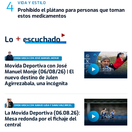
VIDA Y ESTILO
Prohibido el plátano para personas que toman
estos medicamentos
+
Lo
escuchado
ONDA VASCA CON JOSÉ MANUEL MONJE
Movida Deportiva con José
51:59
Manuel Monje (06/08/26) | El
nuevo destino de Julen
Agirrezabala, una incógnita
ONDA VASCA CON JUANJO LUSA Y SAMU VALCÁRCEL
La Movida Deportiva (06.08.26):
54:50
Mesa redonda por el fichaje del
central