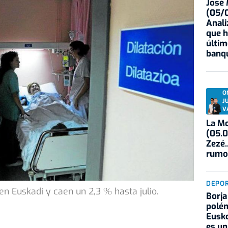
José
(05/0
Anali
que h
últim
banqu
O
J
V
La Mo
(05.0
Zezé.
rumo
DEPO
en Euskadi y caen un 2,3 % hasta julio.
Borja
polém
Eusko
es un