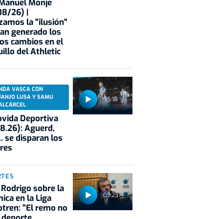
 Manuel Monje
8/26) |
zamos la "ilusión"
an generado los
os cambios en el
illo del Athletic
NDA VASCA CON
UANJO LUSA Y SAMU
55:18
ALCÁRCEL
vida Deportiva
8.26): Aguerd,
.. se disparan los
res
RTES
 Rodrigo sobre la
09:23
ica en la Liga
tren: "El remo no
 deporte