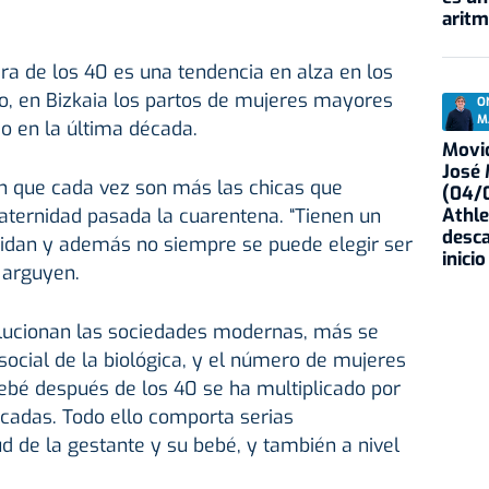
aritm
a de los 40 es una tendencia en alza en los
o, en Bizkaia los partos de mujeres mayores
O
M
do en la última década.
Movid
José
n que cada vez son más las chicas que
(04/0
Athle
aternidad pasada la cuarentena. “Tienen un
desca
cuidan y además no siempre se puede elegir ser
inicio
 arguyen.
lucionan las sociedades modernas, más se
 social de la biológica, y el número de mujeres
ebé después de los 40 se ha multiplicado por
écadas. Todo ello comporta serias
d de la gestante y su bebé, y también a nivel