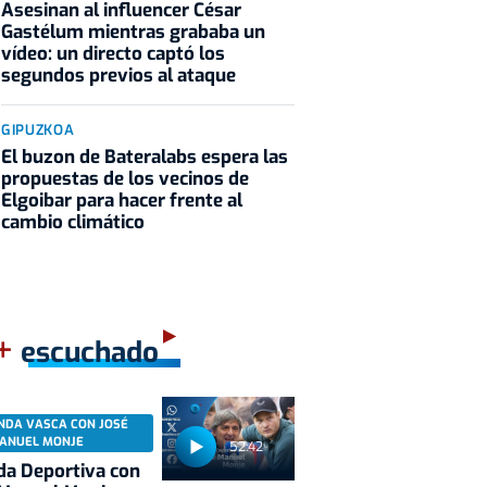
Asesinan al influencer César
Gastélum mientras grababa un
vídeo: un directo captó los
segundos previos al ataque
GIPUZKOA
El buzon de Bateralabs espera las
propuestas de los vecinos de
Elgoibar para hacer frente al
cambio climático
+
escuchado
NDA VASCA CON JOSÉ
ANUEL MONJE
52:42
a Deportiva con