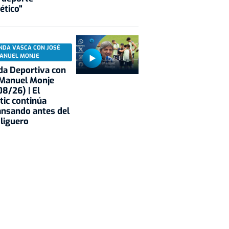
ético"
NDA VASCA CON JOSÉ
ANUEL MONJE
52:38
a Deportiva con
 Manuel Monje
8/26) | El
tic continúa
nsando antes del
 liguero