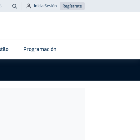
Inicia Sesión
Regístrate
6
Buscar
tilo
Programación