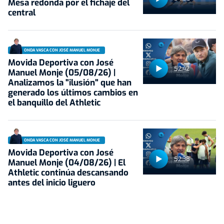
Mesa redonda por el fichaje del
central
ONDA VASCA CON JOSÉ MANUEL MONJE
Movida Deportiva con José
52:42
Manuel Monje (05/08/26) |
Analizamos la "ilusión" que han
generado los últimos cambios en
el banquillo del Athletic
ONDA VASCA CON JOSÉ MANUEL MONJE
Movida Deportiva con José
52:38
Manuel Monje (04/08/26) | El
Athletic continúa descansando
antes del inicio liguero