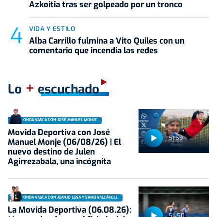
Azkoitia tras ser golpeado por un tronco
VIDA Y ESTILO
Alba Carrillo fulmina a Vito Quiles con un
comentario que incendia las redes
+
Lo
escuchado
ONDA VASCA CON JOSÉ MANUEL MONJE
Movida Deportiva con José
51:59
Manuel Monje (06/08/26) | El
nuevo destino de Julen
Agirrezabala, una incógnita
ONDA VASCA CON JUANJO LUSA Y SAMU VALCÁRCEL
La Movida Deportiva (06.08.26):
54:50