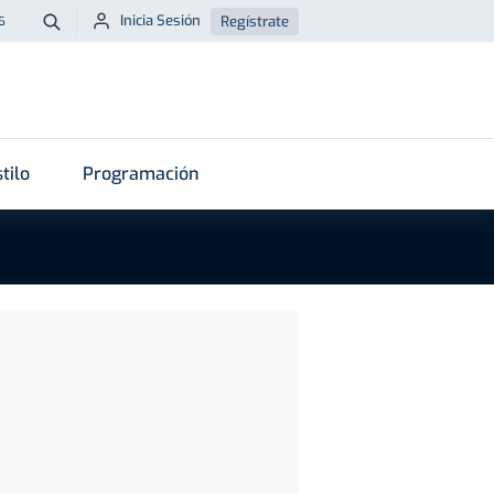
Inicia Sesión
Regístrate
6
Buscar
tilo
Programación