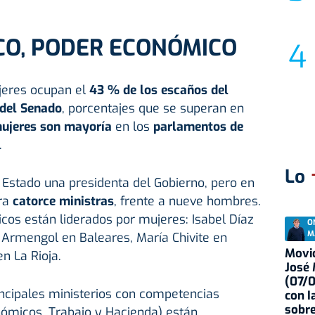
CO, PODER ECONÓMICO
ujeres ocupan el
43 % de los escaños del
 del Senado
, porcentajes que se superan en
ujeres son mayoría
en los
parlamentos de
.
Lo
 Estado una presidenta del Gobierno, pero en
ora
catorce ministras
, frente a nueve hombres.
os están liderados por mujeres: Isabel Díaz
O
M
 Armengol en Baleares, María Chivite en
Movid
n La Rioja.
José
(07/
incipales ministerios con competencias
con I
sobre
ómicos, Trabajo y Hacienda) están