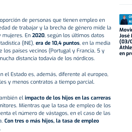
O
roporción de personas que tienen empleo en
M
 edad de trabajar y la brecha de género mide la
Movid
y mujeres. En
2020
, según los últimos datos
José
(03/0
tadística (INE),
era de 10,4 puntos
, en la media
Athle
de los países vecinos (Portugal y Francia, 5 y
en p
mucha distancia todavía de los nórdicos.
n el Estado es, además, diferente al europeo,
es y menos contratos a tiempo parcial.
también el
impacto de los hijos en las carreras
nitores. Mientras que la tasa de empleo de los
ta el número de vástagos, en el caso de las
a.
Con tres o más hijos, la tasa de empleo
.