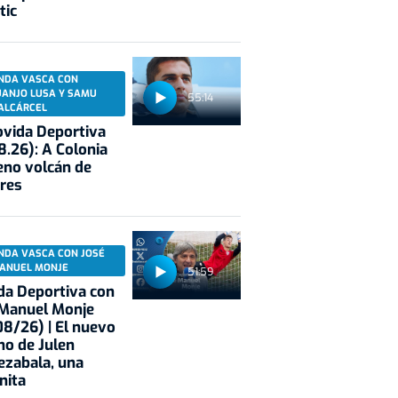
tic
NDA VASCA CON
UANJO LUSA Y SAMU
55:14
ALCÁRCEL
vida Deportiva
8.26): A Colonia
eno volcán de
res
NDA VASCA CON JOSÉ
ANUEL MONJE
51:59
a Deportiva con
 Manuel Monje
8/26) | El nuevo
no de Julen
ezabala, una
nita