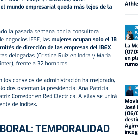
Athle
,
el mundo empresarial queda más lejos de la
O
do la pasada semana por la consultora
J
V
de negocios IESE, las
mujeres ocupan solo el 18
La Mo
omités de dirección de las empresas
del IBEX
(07.0
ras delegadas (Cristina Ruiz en Indra y Maria
en pl
nter), frente a 32 hombres.
rumo
n los consejos de administración ha mejorado,
lo dos ostentan la presidencia: Ana Patricia
O
M
triz Corredor en Red Eléctrica. A ellas se unirá
Movid
ente de Inditex.
José
(06/0
desti
ABORAL: TEMPORALIDAD
Agirr
incóg