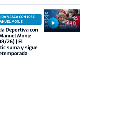
NDA VASCA CON JOSÉ
ANUEL MONJE
53:04
a Deportiva con
 Manuel Monje
8/26) | El
tic suma y sigue
retemporada