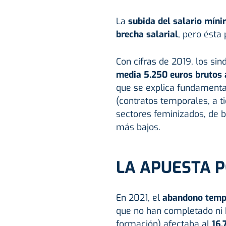
La
subida del salario míni
brecha salarial
, pero ésta 
Con cifras de 2019, los sin
media 5.250 euros brutos
que se explica fundamenta
(contratos temporales, a t
sectores feminizados, de b
más bajos.
LA APUESTA P
En 2021, el
abandono tempr
que no han completado ni B
formación) afectaba al
16,