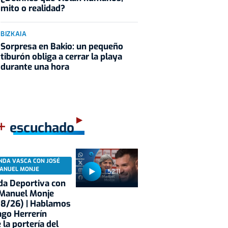
mito o realidad?
BIZKAIA
Sorpresa en Bakio: un pequeño
tiburón obliga a cerrar la playa
durante una hora
+
escuchado
NDA VASCA CON JOSÉ
ANUEL MONJE
52:11
a Deportiva con
 Manuel Monje
08/26) | Hablamos
ago Herrerín
 la portería del