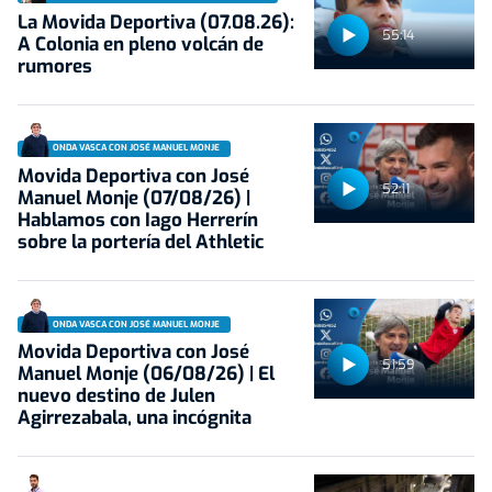
La Movida Deportiva (07.08.26):
55:14
A Colonia en pleno volcán de
rumores
ONDA VASCA CON JOSÉ MANUEL MONJE
Movida Deportiva con José
52:11
Manuel Monje (07/08/26) |
Hablamos con Iago Herrerín
sobre la portería del Athletic
ONDA VASCA CON JOSÉ MANUEL MONJE
Movida Deportiva con José
51:59
Manuel Monje (06/08/26) | El
nuevo destino de Julen
Agirrezabala, una incógnita