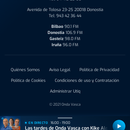
Avenida de Tolosa 23-25 20018 Donostia
Tel:
943 42 36 44
Bilbao
90.1 FM
Donostia
106.9 FM
Gasteiz
98.0 FM
Iruña
96.0 FM
Quiénes Somos
Aviso Legal
Política de Privacidad
Política de Cookies
Condiciones de uso y Contratación
Administrar Utiq
© 2021 Onda Vasca
16:00 - 19:00
EN DIRECTO
Las tardes de Onda Vasca con Kike Alonso