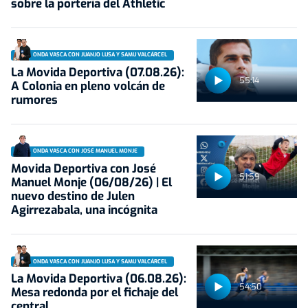
sobre la portería del Athletic
ONDA VASCA CON JUANJO LUSA Y SAMU VALCÁRCEL
La Movida Deportiva (07.08.26):
55:14
A Colonia en pleno volcán de
rumores
ONDA VASCA CON JOSÉ MANUEL MONJE
Movida Deportiva con José
51:59
Manuel Monje (06/08/26) | El
nuevo destino de Julen
Agirrezabala, una incógnita
ONDA VASCA CON JUANJO LUSA Y SAMU VALCÁRCEL
La Movida Deportiva (06.08.26):
54:50
Mesa redonda por el fichaje del
central