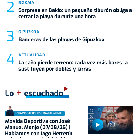
BIZKAIA
Sorpresa en Bakio: un pequeño tiburón obliga a
cerrar la playa durante una hora
GIPUZKOA
Banderas de las playas de Gipuzkoa
ACTUALIDAD
La caña pierde terreno: cada vez más bares la
sustituyen por dobles y jarras
+
Lo
escuchado
ONDA VASCA CON JOSÉ MANUEL MONJE
Movida Deportiva con José
52:11
Manuel Monje (07/08/26) |
Hablamos con Iago Herrerín