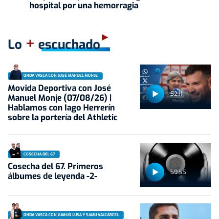
hospital por una hemorragia
+
Lo
escuchado
ONDA VASCA CON JOSÉ MANUEL MONJE
Movida Deportiva con José
52:11
Manuel Monje (07/08/26) |
Hablamos con Iago Herrerín
sobre la portería del Athletic
COSECHA DEL 67
Cosecha del 67. Primeros
59:55
álbumes de leyenda -2-
ONDA VASCA CON JUANJO LUSA Y SAMU VALCÁRCEL