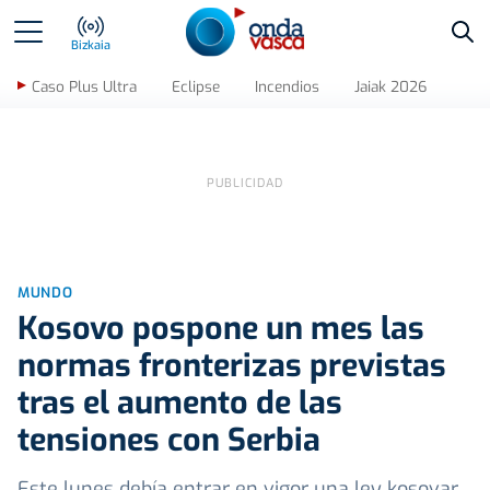
Bus
Bizkaia
Caso Plus Ultra
Eclipse
Incendios
Jaiak 2026
MUNDO
Kosovo pospone un mes las
normas fronterizas previstas
tras el aumento de las
tensiones con Serbia
Este lunes debía entrar en vigor una ley kosovar