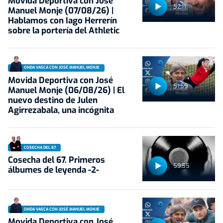
Movida Deportiva con José
52:11
Manuel Monje (07/08/26) |
Hablamos con Iago Herrerín
sobre la portería del Athletic
ONDA VASCA CON JOSÉ MANUEL MONJE
Movida Deportiva con José
51:59
Manuel Monje (06/08/26) | El
nuevo destino de Julen
Agirrezabala, una incógnita
COSECHA DEL 67
Cosecha del 67. Primeros
59:55
álbumes de leyenda -2-
ONDA VASCA CON JOSÉ MANUEL MONJE
Movida Deportiva con José