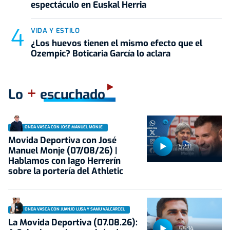
espectáculo en Euskal Herria
VIDA Y ESTILO
¿Los huevos tienen el mismo efecto que el
Ozempic? Boticaria García lo aclara
+
Lo
escuchado
ONDA VASCA CON JOSÉ MANUEL MONJE
Movida Deportiva con José
52:11
Manuel Monje (07/08/26) |
Hablamos con Iago Herrerín
sobre la portería del Athletic
ONDA VASCA CON JUANJO LUSA Y SAMU VALCÁRCEL
La Movida Deportiva (07.08.26):
55:14