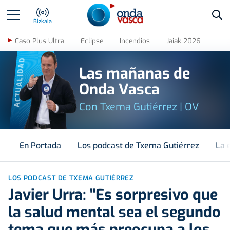
Bus
Bizkaia
Caso Plus Ultra
Eclipse
Incendios
Jaiak 2026
ACTUALIDAD
Las mañanas de
Onda Vasca
Con Txema Gutiérrez | OV
En Portada
Los podcast de Txema Gutiérrez
La 
LOS PODCAST DE TXEMA GUTIÉRREZ
Javier Urra: "Es sorpresivo que
la salud mental sea el segundo
tema que más preocupa a los