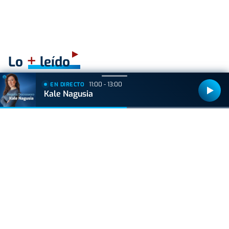
+
Lo
leído
11:00 - 13:00
EN DIRECTO
BIZKAIA
Kale Nagusia
Sorpresa en Bakio: un pequeño tiburón obliga a
cerrar la playa durante una hora
ACTUALIDAD
Hallan muerto a un recién nacido en un armario
después de que su madre ingresara en el
hospital por una hemorragia
GIPUZKOA
Hondarribia hará un parón en las obras de
Pasaia Kalea, y el PNV denuncia "la
incoherencia del Gobierno municipal"