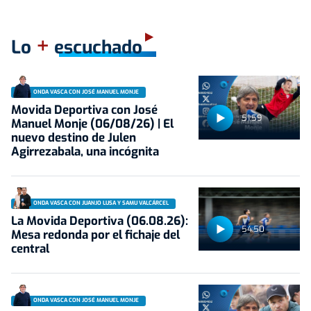
+
Lo
escuchado
ONDA VASCA CON JOSÉ MANUEL MONJE
Movida Deportiva con José
51:59
Manuel Monje (06/08/26) | El
nuevo destino de Julen
Agirrezabala, una incógnita
ONDA VASCA CON JUANJO LUSA Y SAMU VALCÁRCEL
La Movida Deportiva (06.08.26):
54:50
Mesa redonda por el fichaje del
central
ONDA VASCA CON JOSÉ MANUEL MONJE