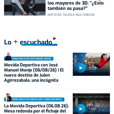
los mayores de 30: “¿Esto
también os pasa?”
NOTICIAS TALDEA MULTIMEDIA
+
Lo
escuchado
ONDA VASCA CON JOSÉ MANUEL MONJE
Movida Deportiva con José
51:59
Manuel Monje (06/08/26) | El
nuevo destino de Julen
Agirrezabala, una incógnita
ONDA VASCA CON JUANJO LUSA Y SAMU VALCÁRCEL
La Movida Deportiva (06.08.26):
54:50
Mesa redonda por el fichaje del