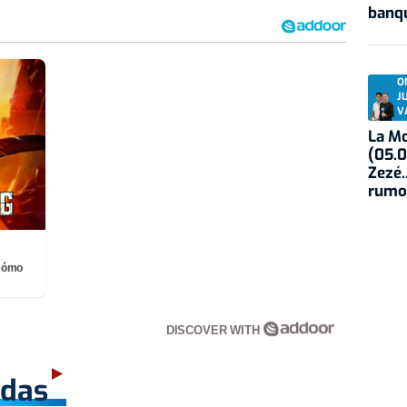
banqu
O
J
V
La Mo
(05.0
Zezé.
rumo
¡Cómo
DISCOVER WITH
adas