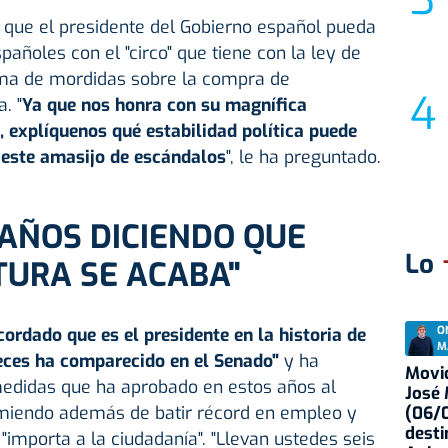
 que el presidente del Gobierno español pueda
spañoles con el "circo" que tiene con la ley de
ama de mordidas sobre la compra de
. "
Ya que nos honra con su magnífica
, explíquenos qué estabilidad política puede
 este amasijo de escándalos
", le ha preguntado.
 AÑOS DICIENDO QUE
Lo
TURA SE ACABA"
O
ordado que es el presidente en la historia de
M
ces ha comparecido en el Senado"
y ha
Movid
edidas que ha aprobado en estos años al
José
sumiendo además de batir récord en empleo y
(06/0
desti
e "importa a la ciudadanía". "Llevan ustedes seis