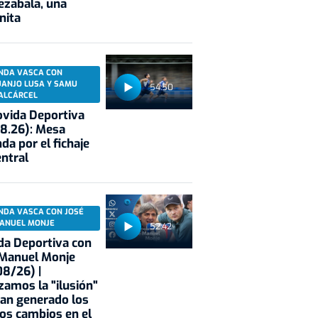
ezabala, una
nita
NDA VASCA CON
UANJO LUSA Y SAMU
54:50
ALCÁRCEL
vida Deportiva
8.26): Mesa
da por el fichaje
entral
NDA VASCA CON JOSÉ
ANUEL MONJE
52:42
a Deportiva con
 Manuel Monje
8/26) |
zamos la "ilusión"
an generado los
rno
La portavoz
os cambios en el