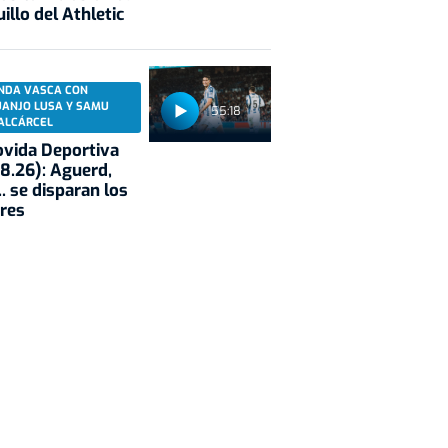
illo del Athletic
NDA VASCA CON
UANJO LUSA Y SAMU
55:18
ALCÁRCEL
vida Deportiva
8.26): Aguerd,
.. se disparan los
res