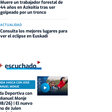
Muere un trabajador forestal de
44 años en Azkoitia tras ser
golpeado por un tronco
ACTUALIDAD
Consulta los mejores lugares para
ver el eclipse en Euskadi
+
escuchado
NDA VASCA CON JOSÉ
ANUEL MONJE
51:59
a Deportiva con
 Manuel Monje
8/26) | El nuevo
no de Julen