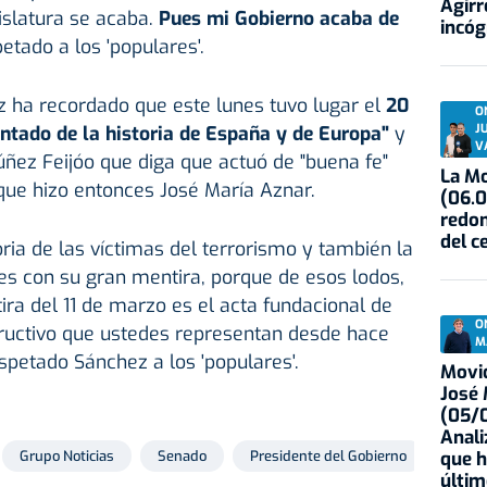
Agirr
islatura se acaba.
Pues mi Gobierno acaba de
incóg
petado a los 'populares'.
z ha recordado que este lunes tuvo lugar el
20
O
J
ntado de la historia de España y de Europa"
y
V
ñez Feijóo que diga que actuó de "buena fe"
La Mo
 que hizo entonces José María Aznar.
(06.0
redon
del c
ria de las víctimas del terrorismo y también la
les con su gran mentira, porque de esos lodos,
ira del 11 de marzo es el acta fundacional de
O
tructivo que ustedes representan desde hace
M
spetado Sánchez a los 'populares'.
Movid
José
(05/0
Anali
que h
Grupo Noticias
Senado
Presidente del Gobierno
Gobie
últim