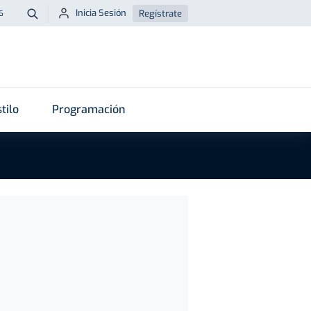
Inicia Sesión
Regístrate
6
Buscar
tilo
Programación