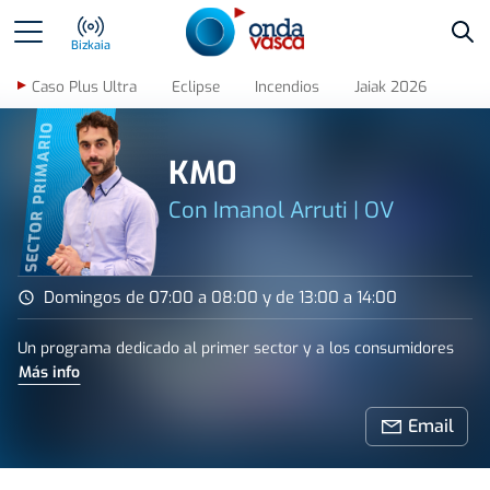
Bus
Bizkaia
Caso Plus Ultra
Eclipse
Incendios
Jaiak 2026
SECTOR PRIMARIO
KM0
Con Imanol Arruti | OV
Domingos de 07:00 a 08:00 y de 13:00 a 14:00
Un programa dedicado al primer sector y a los consumidores
Más info
Email