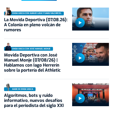
ONDA VASCA CON JUANJO LUSA Y SAMU VALCÁRCEL
La Movida Deportiva (07.08.26):
55:14
A Colonia en pleno volcán de
rumores
ONDA VASCA CON JOSÉ MANUEL MONJE
Movida Deportiva con José
52:11
Manuel Monje (07/08/26) |
Hablamos con Iago Herrerín
sobre la portería del Athletic
MADE IN ONDA VASCA
Algoritmos, bots y ruido
59:17
informativo, nuevos desafíos
para el periodista del siglo XXI