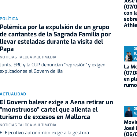
José
(07/
con I
sobre
POLÍTICA
Athle
Polémica por la expulsión de un grupo
de cantantes de la Sagrada Familia por
llevar esteladas durante la visita del
Papa
O
J
NOTICIAS TALDEA MULTIMEDIA
V
Junts, ERC y la CUP denuncian "represión" y exigen
La Mo
explicaciones al Govern de Illa
(07.0
en pl
rumo
ACTUALIDAD
El Govern balear exige a Aena retirar un
"monstruoso" cartel que alienta el
O
M
turismo de excesos en Mallorca
Movid
NOTICIAS TALDEA MULTIMEDIA
José
El Ejecutivo autonómico exige a la gestora
(06/0