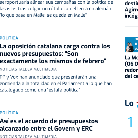
aeroportuaria alinear sus campañas con la política de
desti
las islas tras colgar un rótulo con el lema en alemán
Agirr
"lo que pasa en Malle, se queda en Malle"
incóg
POLÍTICA
O
J
La oposición catalana carga contra los
V
nuevos presupuestos: "Son
La Mo
exactamente los mismos de febrero"
(06.0
redon
NOTICIAS TALDEA MULTIMEDIA
del c
PP y Vox han anunciado que presentarán una
enmienda a la totalidad en el Parlament a lo que han
catalogado como una “estafa política”
Lo
POLÍTICA
Así es el acuerdo de presupuestos
alcanzado entre el Govern y ERC
NOTICIAS TALDEA MULTIMEDIA