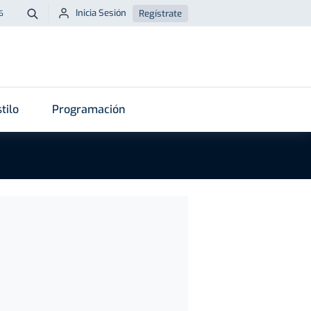
Inicia Sesión
Regístrate
6
Buscar
tilo
Programación