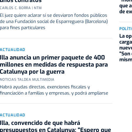
unos contratos
que a
CARLOS C. BORRA | NTM
de ex
El juez quiere aclarar si se desviaron fondos públicos
de una Fundación social de Esparreguera (Barcelona)
para fines particulares
POLÍT
La op
carga
nuev
ACTUALIDAD
"Son 
Illa anuncia un primer paquete de 400
mism
millones en medidas de respuesta para
Catalunya por la guerra
NOTICIAS TALDEA MULTIMEDIA
Habrá ayudas directas, exenciones fiscales y
financiación a familias y empresas, y podrá ampliarse
ACTUALIDAD
Illa, convencido de que habrá
presupuestos en Catalunya: "Espero que