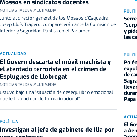
Mossos en sindicatos docentes
NOTICIAS TALDEA MULTIMEDIA
POLÍT
Junto al director general de los Mossos d'Esquadra,
Serre
"sorp
Josep Lluís Trapero, comparecerán ante la Comisión de
y pid
Interior y Seguridad Pública en el Parlament
las c
ACTUALIDAD
POLÍT
El Govern descarta el móvil machista y
Polém
expul
el atentado terrorista en el crimen de
de ca
Esplugues de Llobregat
Sagra
NOTICIAS TALDEA MULTIMEDIA
lleva
Estuvo bajo una "situación de desequilibrio emocional
duran
Papa
que le hizo actuar de forma irracional"
ACTU
POLÍTICA
El Go
Investigan al jefe de gabinete de Illa por
a Aen
"mons