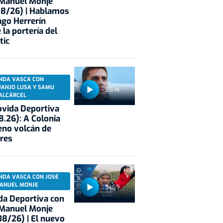
 Manuel Monje
08/26) | Hablamos
ago Herrerín
 la portería del
tic
NDA VASCA CON
UANJO LUSA Y SAMU
55:14
ALCÁRCEL
vida Deportiva
8.26): A Colonia
eno volcán de
res
NDA VASCA CON JOSÉ
ANUEL MONJE
51:59
a Deportiva con
 Manuel Monje
8/26) | El nuevo