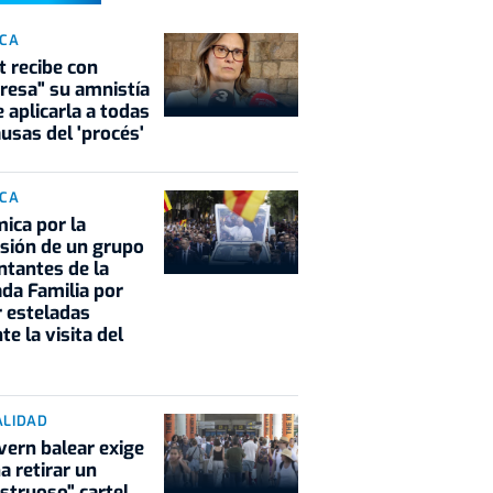
ICA
t recibe con
resa" su amnistía
e aplicarla a todas
ausas del 'procés'
ICA
ica por la
sión de un grupo
ntantes de la
da Familia por
r esteladas
te la visita del
ALIDAD
vern balear exige
a retirar un
truoso" cartel