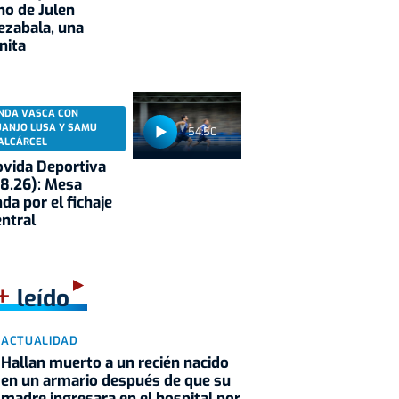
no de Julen
ezabala, una
nita
NDA VASCA CON
UANJO LUSA Y SAMU
54:50
ALCÁRCEL
vida Deportiva
8.26): Mesa
da por el fichaje
entral
+
leído
ACTUALIDAD
Hallan muerto a un recién nacido
en un armario después de que su
madre ingresara en el hospital por