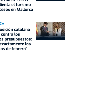
lienta el turismo
cesos en Mallorca
ICA
osición catalana
 contra los
os presupuestos:
exactamente los
os de febrero"