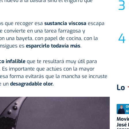
el huevo a la basura sino el engorro que
ás que recoger esa
sustancia viscosa
escapa
se convierte en una tarea farragosa y
con una bayeta, con papel de cocina, con la
consigues es
esparcirlo todavía más
.
co infalible
que te resultará muy útil para
o. Es importante que actúes con la mayor
 esa forma evitarás que la mancha se incruste
de un
desagradable olor.
Lo
O
M
Movid
José