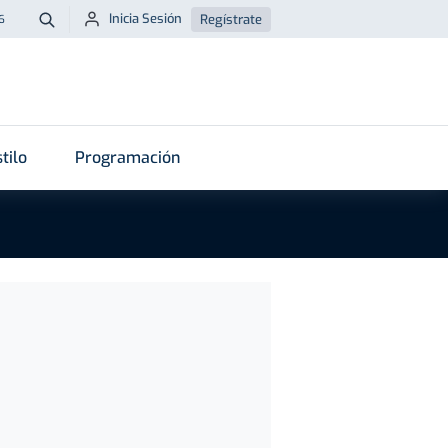
Inicia Sesión
Regístrate
6
Buscar
tilo
Programación