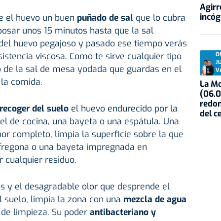
Agirr
incóg
re el huevo un buen
puñado de sal
que lo cubra
osar unos 15 minutos hasta que la sal
e del huevo pegajoso y pasado ese tiempo verás
tencia viscosa. Como te sirve cualquier tipo
O
J
 de la sal de mesa yodada que guardas en el
V
la comida.
La Mo
(06.0
redon
recoger del suelo
el huevo endurecido por la
del c
el de cocina, una bayeta o una espátula. Una
por completo, limpia la superficie sobre la que
fregona o una bayeta impregnada en
r cualquier residuo.
s y el desagradable olor que desprende el
 suelo, limpia la zona con una
mezcla de agua
 de limpieza. Su poder
antibacteriano y