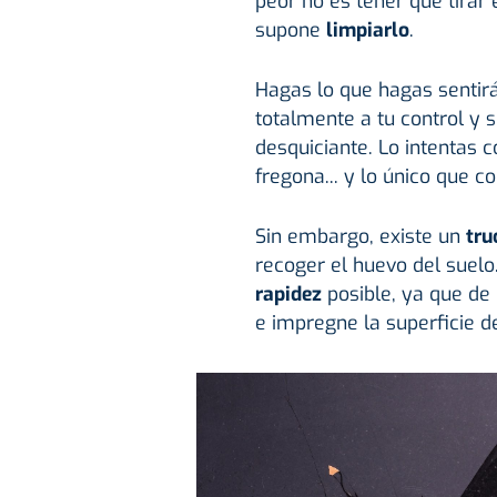
peor no es tener que tirar 
supone
limpiarlo
.
Hagas lo que hagas sentir
totalmente a tu control y 
desquiciante. Lo intentas 
fregona... y lo único que 
Sin embargo, existe un
tru
recoger el huevo del suel
rapidez
posible, ya que de
e impregne la superficie 