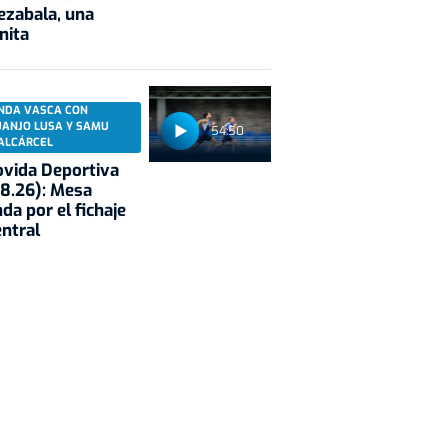
ezabala, una
nita
NDA VASCA CON
UANJO LUSA Y SAMU
54:50
ALCÁRCEL
vida Deportiva
8.26): Mesa
da por el fichaje
entral