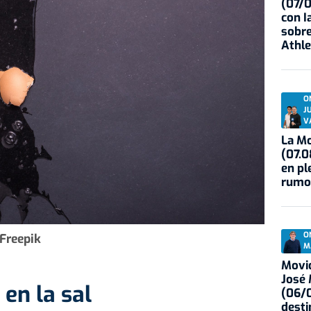
(07/
con I
sobre
Athle
O
J
V
La Mo
(07.0
en pl
rumo
O
Freepik
M
Movid
José
 en la sal
(06/0
desti