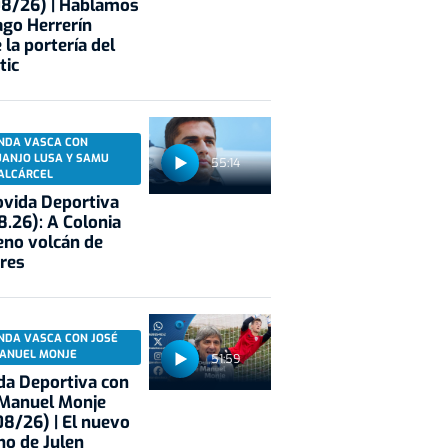
08/26) | Hablamos
ago Herrerín
 la portería del
tic
NDA VASCA CON
UANJO LUSA Y SAMU
55:14
ALCÁRCEL
vida Deportiva
8.26): A Colonia
eno volcán de
res
NDA VASCA CON JOSÉ
ANUEL MONJE
51:59
a Deportiva con
 Manuel Monje
8/26) | El nuevo
no de Julen