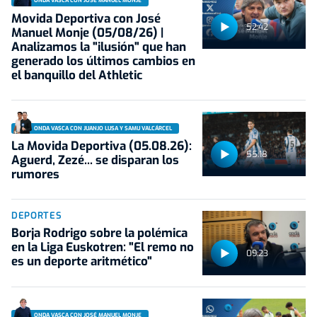
ONDA VASCA CON JOSÉ MANUEL MONJE
Movida Deportiva con José
52:42
Manuel Monje (05/08/26) |
Analizamos la "ilusión" que han
generado los últimos cambios en
el banquillo del Athletic
ONDA VASCA CON JUANJO LUSA Y SAMU VALCÁRCEL
La Movida Deportiva (05.08.26):
55:18
Aguerd, Zezé... se disparan los
rumores
DEPORTES
Borja Rodrigo sobre la polémica
en la Liga Euskotren: "El remo no
09:23
es un deporte aritmético"
ONDA VASCA CON JOSÉ MANUEL MONJE