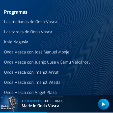
Programas
Las mañanas de Onda Vasca
Las tardes de Onda Vasca
Kale Nagusia
Onda Vasca con José Manuel Monje
Onda Vasca con Juanjo Lusa y Samu Valcárcel
Onda Vasca con Imanol Arruti
Onda Vasca con Imanol Vilella
Onda Vasca con Ángel Plaza
00:00 - 06:00
EN DIRECTO
Ver todos los programas
Made in Onda Vasca
Noticias