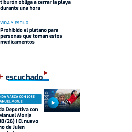
tiburón obliga a cerrar la playa
durante una hora
VIDA Y ESTILO
Prohibido el plátano para
personas que toman estos
medicamentos
+
escuchado
NDA VASCA CON JOSÉ
ANUEL MONJE
51:59
a Deportiva con
 Manuel Monje
8/26) | El nuevo
no de Julen