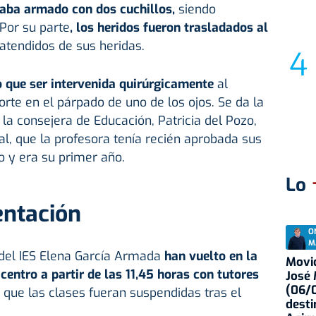
taba armado con dos cuchillos,
siendo
 Por su parte
, los heridos fueron trasladados al
atendidos de sus heridas.
o que ser intervenida quirúrgicamente
al
orte en el párpado de uno de los ojos. Se da la
 la consejera de Educación, Patricia del Pozo,
al, que la profesora tenía recién aprobada sus
o y era su primer año.
Lo
entación
O
M
del IES Elena García Armada
han vuelto en la
Movid
centro a partir de las 11,45 horas con tutores
José
(06/0
que las clases fueran suspendidas tras el
desti