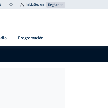
Inicia Sesión
Regístrate
6
Buscar
tilo
Programación