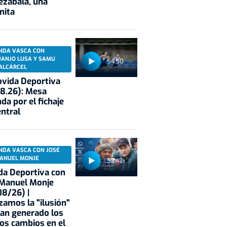
ezabala, una
nita
NDA VASCA CON
UANJO LUSA Y SAMU
54:50
ALCÁRCEL
vida Deportiva
8.26): Mesa
da por el fichaje
entral
NDA VASCA CON JOSÉ
ANUEL MONJE
52:42
a Deportiva con
 Manuel Monje
8/26) |
zamos la "ilusión"
an generado los
os cambios en el