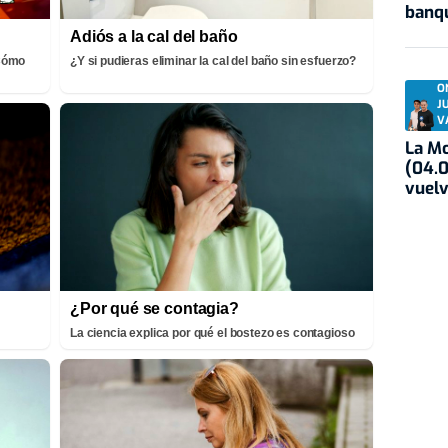
banqu
Adiós a la cal del baño
¡Cómo
¿Y si pudieras eliminar la cal del baño sin esfuerzo?
O
J
V
La Mo
(04.0
vuelv
¿Por qué se contagia?
La ciencia explica por qué el bostezo es contagioso