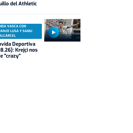
illo del Athletic
NDA VASCA CON
UANJO LUSA Y SAMU
55:01
ALCÁRCEL
vida Deportiva
8.26): Krejçi nos
e "crazy"