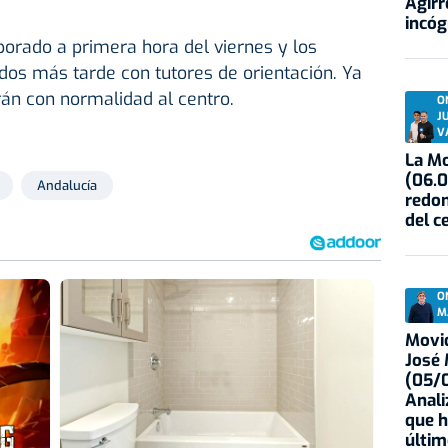
Agirr
incóg
porado a primera hora del viernes y los
os más tarde con tutores de orientación. Ya
rán con normalidad al centro.
O
J
V
La Mo
(06.0
Andalucía
redon
del c
O
M
Movid
José
(05/0
Anali
que h
últim