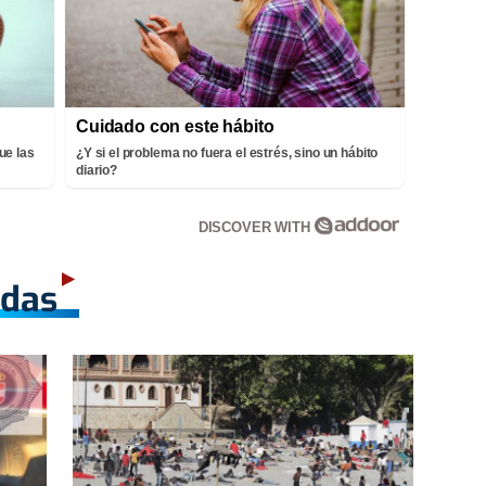
Cuidado con este hábito
ue las
¿Y si el problema no fuera el estrés, sino un hábito
diario?
DISCOVER WITH
adas