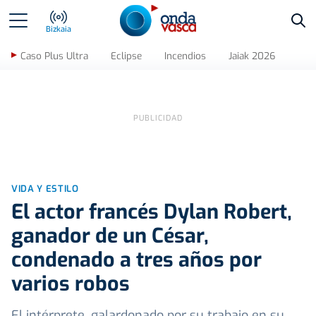
Bus
Bizkaia
Caso Plus Ultra
Eclipse
Incendios
Jaiak 2026
VIDA Y ESTILO
El actor francés Dylan Robert,
ganador de un César,
condenado a tres años por
varios robos
El intérprete, galardonado por su trabajo en su