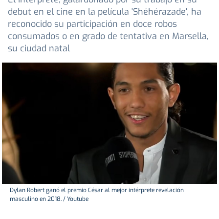
debut en el cine en la película 'Shéhérazade', ha
reconocido su participación en doce robos
consumados o en grado de tentativa en Marsella,
su ciudad natal
Dylan Robert ganó el premio César al mejor intérprete revelación
masculino en 2018. / Youtube