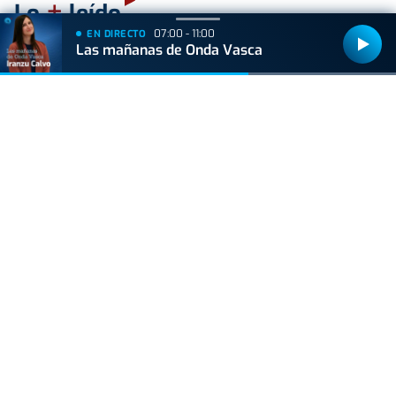
+
Lo
leído
07:00 - 11:00
EN DIRECTO
Las mañanas de Onda Vasca
BIZKAIA
Sorpresa en Bakio: un pequeño tiburón obliga a
cerrar la playa durante una hora
ACTUALIDAD
Hallan muerto a un recién nacido en un armario
después de que su madre ingresara en el
hospital por una hemorragia
GIPUZKOA
Hondarribia hará un parón en las obras de
Pasaia Kalea, y el PNV denuncia "la
incoherencia del Gobierno municipal"
GIPUZKOA
La XIII Bandera Ciudad de Errenteria reunirá el 9
de agosto a las traineras de la ARC-1