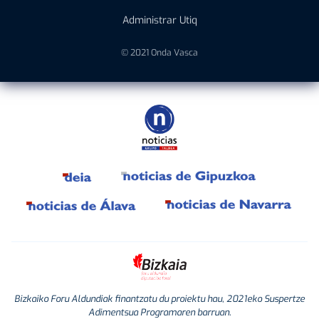
Administrar Utiq
© 2021 Onda Vasca
Bizkaiko Foru Aldundiak finantzatu du proiektu hau, 2021eko Suspertze
Adimentsua Programaren barruan.