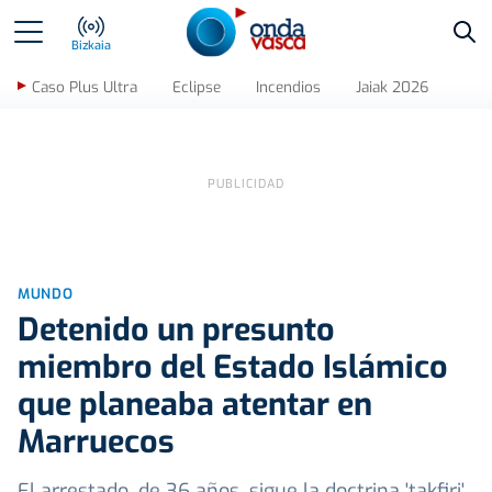
Bus
Bizkaia
Caso Plus Ultra
Eclipse
Incendios
Jaiak 2026
MUNDO
Detenido un presunto
miembro del Estado Islámico
que planeaba atentar en
Marruecos
El arrestado, de 36 años, sigue la doctrina 'takfiri',