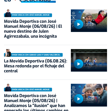
ONDA VASCA CON JOSÉ MANUEL MONJE
Movida Deportiva con José
51:59
Manuel Monje (06/08/26) | El
nuevo destino de Julen
Agirrezabala, una incógnita
ONDA VASCA CON JUANJO LUSA Y SAMU VALCÁRCEL
La Movida Deportiva (06.08.26):
54:50
Mesa redonda por el fichaje del
central
ONDA VASCA CON JOSÉ MANUEL MONJE
Movida Deportiva con José
52:42
Manuel Monje (05/08/26) |
Analizamos la "ilusión" que han
generado los últimos cambios en