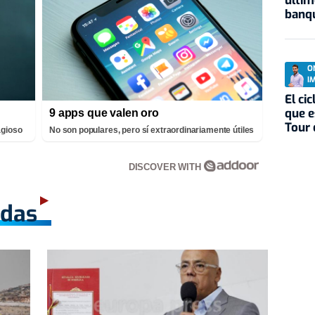
últim
banqu
O
I
El ci
que e
9 apps que valen oro
Tour 
agioso
No son populares, pero sí extraordinariamente útiles
DISCOVER WITH
adas