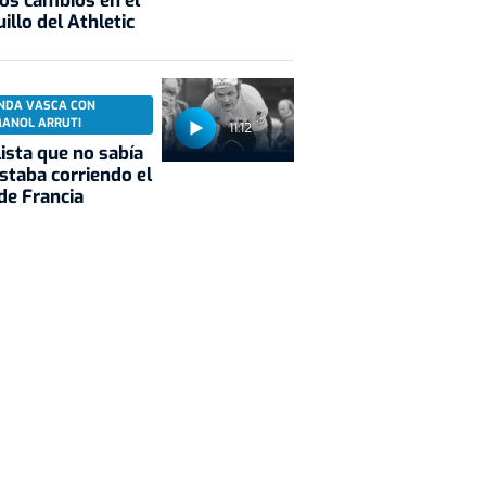
os cambios en el
illo del Athletic
NDA VASCA CON
MANOL ARRUTI
11:12
clista que no sabía
staba corriendo el
de Francia