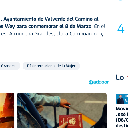
l Ayuntamiento de Valverde del Camino al
los Wey
para conmemorar el 8 de Marzo
. En él
eres; Almudena Grandes, Clara Campoamor, y
 Grandes
Día Internacional de la Mujer
Lo
O
M
Movid
José
(06/0
desti