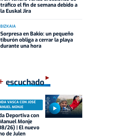
tráfico el fin de semana debido a
la Euskal Jira
BIZKAIA
Sorpresa en Bakio: un pequeño
tiburón obliga a cerrar la playa
durante una hora
+
escuchado
NDA VASCA CON JOSÉ
ANUEL MONJE
51:59
a Deportiva con
 Manuel Monje
8/26) | El nuevo
no de Julen