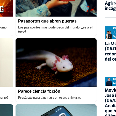
Agirr
incóg
Pasaportes que abren puertas
¡Cómo
Los pasaportes más poderosos del mundo, ¿está el
O
tuyo?
J
V
La Mo
(06.0
redon
del c
O
M
Movid
Parece ciencia ficción
José
fuerzo?
Prepárate para alucinar con estas criaturas
(05/0
Anali
que h