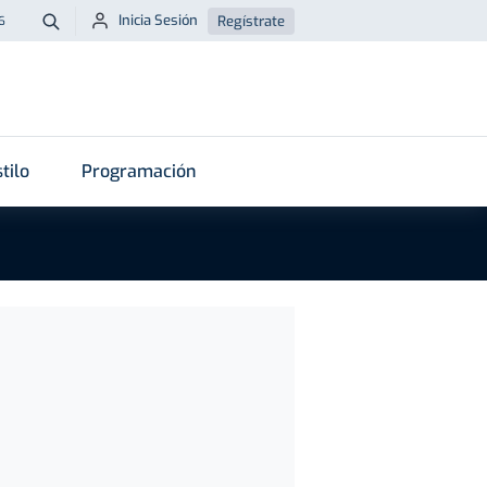
Inicia Sesión
Regístrate
6
Buscar
tilo
Programación