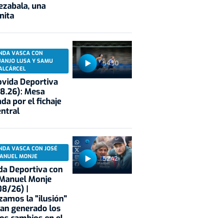
ezabala, una
nita
NDA VASCA CON
UANJO LUSA Y SAMU
54:50
ALCÁRCEL
vida Deportiva
8.26): Mesa
da por el fichaje
entral
NDA VASCA CON JOSÉ
ANUEL MONJE
52:42
a Deportiva con
 Manuel Monje
8/26) |
zamos la "ilusión"
an generado los