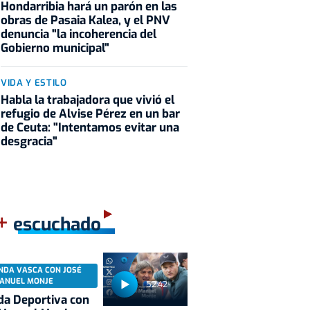
Hondarribia hará un parón en las
obras de Pasaia Kalea, y el PNV
denuncia "la incoherencia del
Gobierno municipal"
VIDA Y ESTILO
Habla la trabajadora que vivió el
refugio de Alvise Pérez en un bar
de Ceuta: "Intentamos evitar una
desgracia"
+
escuchado
NDA VASCA CON JOSÉ
ANUEL MONJE
52:42
a Deportiva con