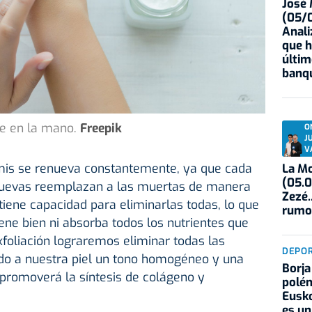
José
(05/0
Anali
que h
últim
banqu
e en la mano.
Freepik
O
J
V
mis se renueva constantemente, ya que cada
La Mo
(05.0
 nuevas reemplazan a las muertas de manera
Zezé.
 tiene capacidad para eliminarlas todas, lo que
rumo
gene bien ni absorba todos los nutrientes que
exfoliación lograremos eliminar todas las
DEPO
do a nuestra piel un tono homogéneo y una
Borja
romoverá la síntesis de colágeno y
polém
Eusko
es un