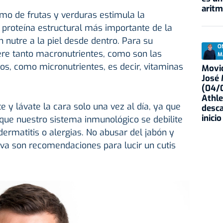
aritm
mo de frutas y verduras estimula la
 proteína estructural más importante de la
 nutre a la piel desde dentro. Para su
O
iere tanto macronutrientes, como son las
M
sos, como micronutrientes, es decir, vitaminas
Movid
José
(04/0
Athle
e y lávate la cara solo una vez al día, ya que
desca
inicio
que nuestro sistema inmunológico se debilite
dermatitis o alergias. No abusar del jabón y
va son recomendaciones para lucir un cutis