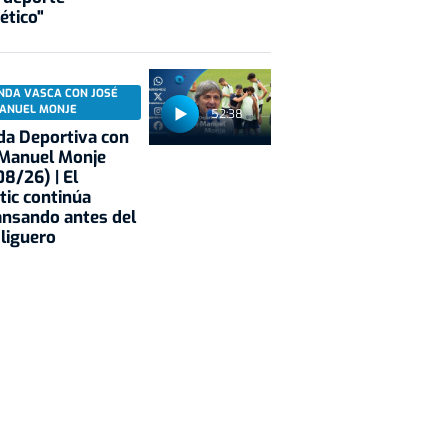
ético"
NDA VASCA CON JOSÉ
ANUEL MONJE
52:38
a Deportiva con
 Manuel Monje
8/26) | El
tic continúa
nsando antes del
 liguero