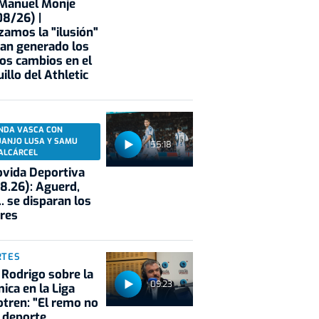
 Manuel Monje
8/26) |
zamos la "ilusión"
an generado los
os cambios en el
illo del Athletic
NDA VASCA CON
UANJO LUSA Y SAMU
55:18
ALCÁRCEL
vida Deportiva
8.26): Aguerd,
.. se disparan los
res
RTES
 Rodrigo sobre la
09:23
ica en la Liga
tren: "El remo no
 deporte