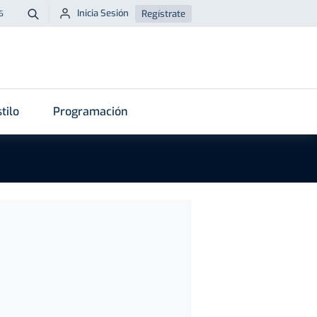
Inicia Sesión
Regístrate
6
Buscar
tilo
Programación