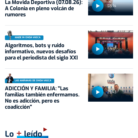
La Movida Deportiva (07.08.26):
55:14
A Colonia en pleno volcán de
rumores
MADE IN ONDA VASCA
Algoritmos, bots y ruido
59:17
informativo, nuevos desafíos
para el periodista del siglo XXI
LAS MAÑANAS DE ONDA VASCA
ADICCIÓN Y FAMILIA: "Las
23:43
familias también enfermamos.
No es adicción, pero es
coadicción"
+
Lo
leído