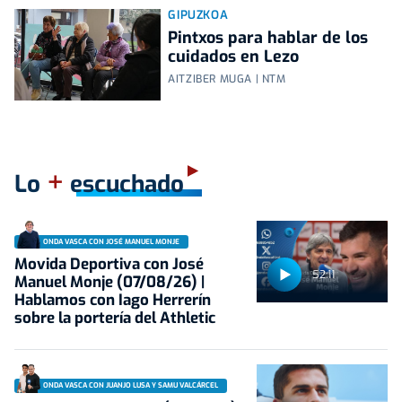
GIPUZKOA
Pintxos para hablar de los
cuidados en Lezo
AITZIBER MUGA | NTM
+
Lo
escuchado
ONDA VASCA CON JOSÉ MANUEL MONJE
Movida Deportiva con José
52:11
Manuel Monje (07/08/26) |
Hablamos con Iago Herrerín
sobre la portería del Athletic
ONDA VASCA CON JUANJO LUSA Y SAMU VALCÁRCEL