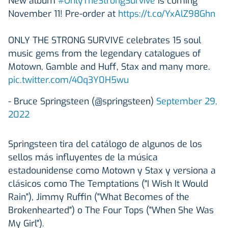
New album
#OnlyTheStrongSurvive
is coming
November 11! Pre-order at
https://t.co/YxAlZ98Ghn
ONLY THE STRONG SURVIVE celebrates 15 soul
music gems from the legendary catalogues of
Motown, Gamble and Huff, Stax and many more.
pic.twitter.com/4Oq3Y0H5wu
- Bruce Springsteen (@springsteen)
September 29,
2022
Springsteen tira del catálogo de algunos de los
sellos más influyentes de la música
estadounidense como Motown y Stax y versiona a
clásicos como The Temptations ("I Wish It Would
Rain"), Jimmy Ruffin ("What Becomes of the
Brokenhearted") o The Four Tops ("When She Was
My Girl").