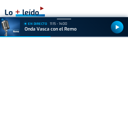
+
Lo
leído
11:15 - 14:00
EN DIRECTO
ACTUALIDAD
Onda Vasca con el Remo
Hallan muerto a un recién nacido en un armario
después de que su madre ingresara en el
hospital por una hemorragia
VIDA Y ESTILO
¿Los huevos tienen el mismo efecto que el
Ozempic? Boticaria García lo aclara
VIDA Y ESTILO
Alba Carrillo fulmina a Vito Quiles con un
comentario que incendia las redes
VIDA Y ESTILO
Las tres bebidas "de oro" para el cerebro, según
el médico David Céspedes