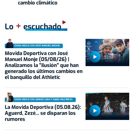
cambio climático
+
Lo
escuchado
ONDA VASCA CON JOSÉ MANUEL MONJE
Movida Deportiva con José
52:42
Manuel Monje (05/08/26) |
Analizamos la "ilusión" que han
generado los últimos cambios en
el banquillo del Athletic
ONDA VASCA CON JUANJO LUSA Y SAMU VALCÁRCEL
La Movida Deportiva (05.08.26):
55:18
Aguerd, Zezé... se disparan los
rumores