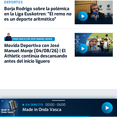
DEPORTES
Borja Rodrigo sobre la polémica
en la Liga Euskotren: "El remo no
09:23
es un deporte aritmético"
ONDA VASCA CON JOSÉ MANUEL MONJE
Movida Deportiva con José
52:38
Manuel Monje (04/08/26) | El
Athletic continúa descansando
antes del inicio liguero
Síguenos
00:00 - 06:00
EN DIRECTO
Made in Onda Vasca