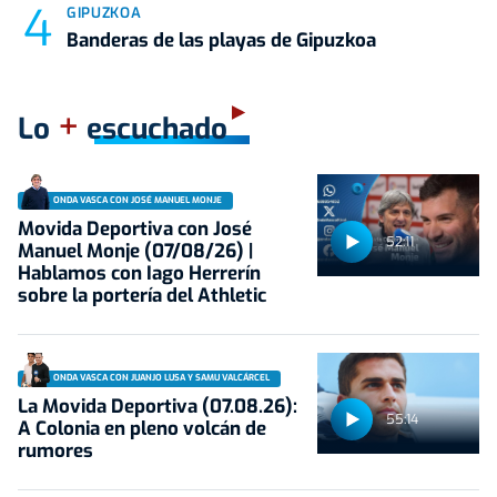
GIPUZKOA
Banderas de las playas de Gipuzkoa
+
Lo
escuchado
ONDA VASCA CON JOSÉ MANUEL MONJE
Movida Deportiva con José
52:11
Manuel Monje (07/08/26) |
Hablamos con Iago Herrerín
sobre la portería del Athletic
ONDA VASCA CON JUANJO LUSA Y SAMU VALCÁRCEL
La Movida Deportiva (07.08.26):
55:14
A Colonia en pleno volcán de
rumores