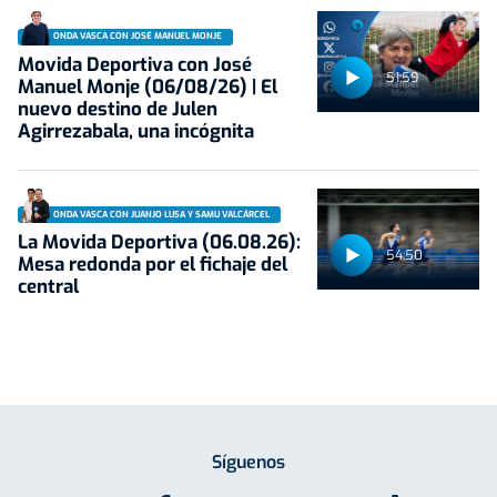
ONDA VASCA CON JOSÉ MANUEL MONJE
Movida Deportiva con José
51:59
Manuel Monje (06/08/26) | El
nuevo destino de Julen
Agirrezabala, una incógnita
ONDA VASCA CON JUANJO LUSA Y SAMU VALCÁRCEL
La Movida Deportiva (06.08.26):
54:50
Mesa redonda por el fichaje del
central
Síguenos