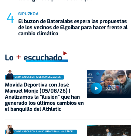
GIPUZKOA
El buzon de Bateralabs espera las propuestas
de los vecinos de Elgoibar para hacer frente al
cambio climático
+
Lo
escuchado
ONDA VASCA CON JOSÉ MANUEL MONJE
Movida Deportiva con José
52:42
Manuel Monje (05/08/26) |
Analizamos la "ilusión" que han
generado los últimos cambios en
el banquillo del Athletic
ONDA VASCA CON JUANJO LUSA Y SAMU VALCÁRCEL