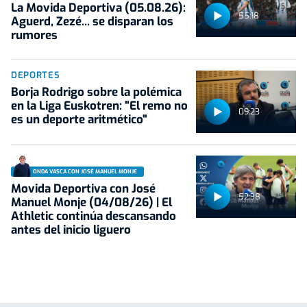
La Movida Deportiva (05.08.26):
55:18
Aguerd, Zezé... se disparan los
rumores
DEPORTES
Borja Rodrigo sobre la polémica
en la Liga Euskotren: "El remo no
09:23
es un deporte aritmético"
ONDA VASCA CON JOSÉ MANUEL MONJE
Movida Deportiva con José
52:38
Manuel Monje (04/08/26) | El
Athletic continúa descansando
antes del inicio liguero