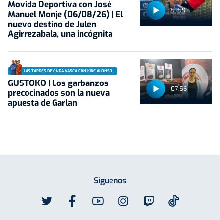
Movida Deportiva con José
51:59
Manuel Monje (06/08/26) | El
nuevo destino de Julen
Agirrezabala, una incógnita
LAS TARDES DE ONDA VASCA CON KIKE ALONSO
GUSTOKO | Los garbanzos
07:56
precocinados son la nueva
apuesta de Garlan
Síguenos