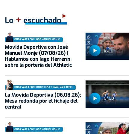
+
Lo
escuchado
ONDA VASCA CON JOSÉ MANUEL MONJE
Movida Deportiva con José
52:11
Manuel Monje (07/08/26) |
Hablamos con Iago Herrerín
sobre la portería del Athletic
ONDA VASCA CON JUANJO LUSA Y SAMU VALCÁRCEL
La Movida Deportiva (06.08.26):
54:50
Mesa redonda por el fichaje del
central
ONDA VASCA CON JOSÉ MANUEL MONJE