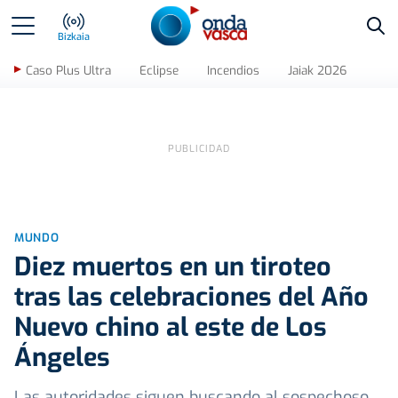
Bus
Bizkaia
Caso Plus Ultra
Eclipse
Incendios
Jaiak 2026
MUNDO
Diez muertos en un tiroteo
tras las celebraciones del Año
Nuevo chino al este de Los
Ángeles
Las autoridades siguen buscando al sospechoso,