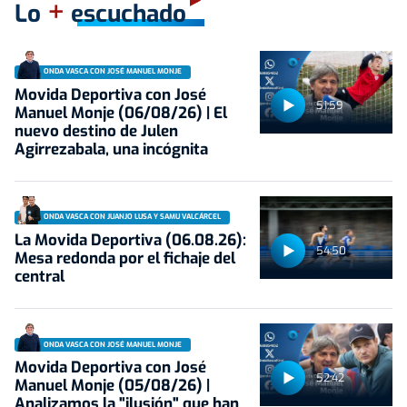
+
Lo
escuchado
ONDA VASCA CON JOSÉ MANUEL MONJE
Movida Deportiva con José
51:59
Manuel Monje (06/08/26) | El
nuevo destino de Julen
Agirrezabala, una incógnita
ONDA VASCA CON JUANJO LUSA Y SAMU VALCÁRCEL
La Movida Deportiva (06.08.26):
54:50
Mesa redonda por el fichaje del
central
ONDA VASCA CON JOSÉ MANUEL MONJE
Movida Deportiva con José
52:42
Manuel Monje (05/08/26) |
Analizamos la "ilusión" que han