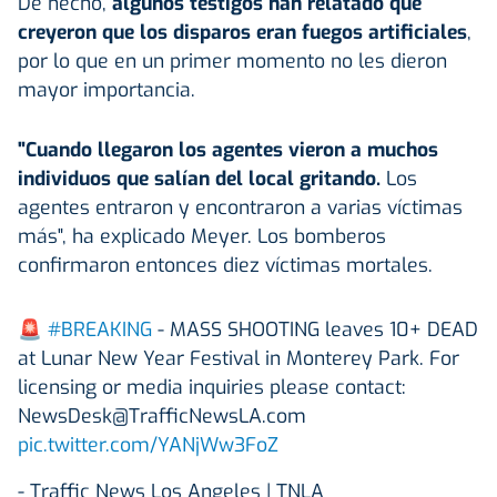
De hecho,
algunos testigos han relatado que
creyeron que los disparos eran fuegos artificiales
,
por lo que en un primer momento no les dieron
mayor importancia.
"Cuando llegaron los agentes vieron a muchos
individuos que salían del local gritando.
Los
agentes entraron y encontraron a varias víctimas
más", ha explicado Meyer. Los bomberos
confirmaron entonces diez víctimas mortales.
🚨
#BREAKING
- MASS SHOOTING leaves 10+ DEAD
at Lunar New Year Festival in Monterey Park. For
licensing or media inquiries please contact:
NewsDesk@TrafficNewsLA.com
pic.twitter.com/YANjWw3FoZ
- Traffic News Los Angeles | TNLA