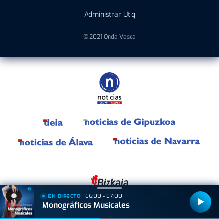
Administrar Utiq
© 2021 Onda Vasca
06:00 - 07:00
EN DIRECTO
Monográficos Musicales
Bizkaiko Foru Aldundiak finantzatu du proiektu hau, 2021eko Suspertze
Adimentsua Programaren barruan.