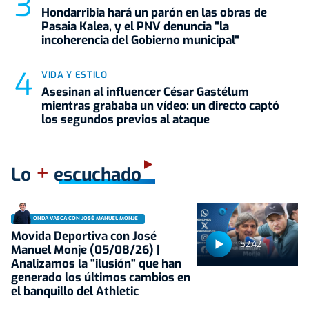
Hondarribia hará un parón en las obras de
Pasaia Kalea, y el PNV denuncia "la
incoherencia del Gobierno municipal"
VIDA Y ESTILO
Asesinan al influencer César Gastélum
mientras grababa un vídeo: un directo captó
los segundos previos al ataque
+
Lo
escuchado
ONDA VASCA CON JOSÉ MANUEL MONJE
Movida Deportiva con José
52:42
Manuel Monje (05/08/26) |
Analizamos la "ilusión" que han
generado los últimos cambios en
el banquillo del Athletic