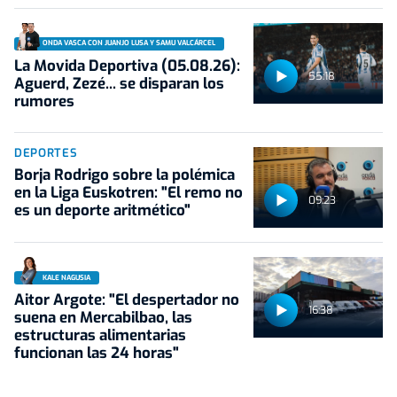
ONDA VASCA CON JUANJO LUSA Y SAMU VALCÁRCEL
La Movida Deportiva (05.08.26):
55:18
Aguerd, Zezé... se disparan los
rumores
DEPORTES
Borja Rodrigo sobre la polémica
en la Liga Euskotren: "El remo no
09:23
es un deporte aritmético"
KALE NAGUSIA
Aitor Argote: "El despertador no
16:38
suena en Mercabilbao, las
estructuras alimentarias
funcionan las 24 horas"