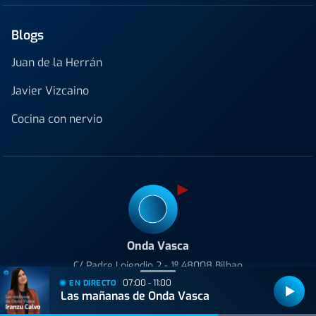
Blogs
Juan de la Herrán
Javier Vizcaino
Cocina con nervio
Onda Vasca
C/ Padre Lojendio 2 - 1º 48008 Bilbao
Tel:
94 413 25 80
07:00 - 11:00
EN DIRECTO
Las mañanas de Onda Vasca
Avenida de Tolosa 23-25 20018 Donostia