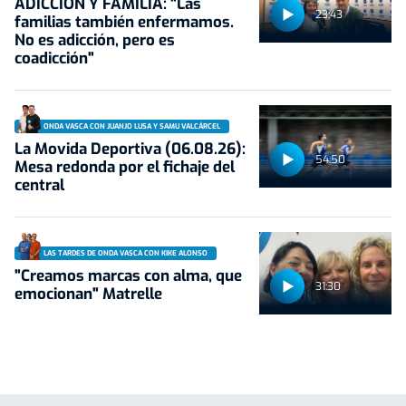
ADICCIÓN Y FAMILIA: "Las
23:43
familias también enfermamos.
No es adicción, pero es
coadicción"
ONDA VASCA CON JUANJO LUSA Y SAMU VALCÁRCEL
La Movida Deportiva (06.08.26):
54:50
Mesa redonda por el fichaje del
central
LAS TARDES DE ONDA VASCA CON KIKE ALONSO
"Creamos marcas con alma, que
31:30
emocionan" Matrelle