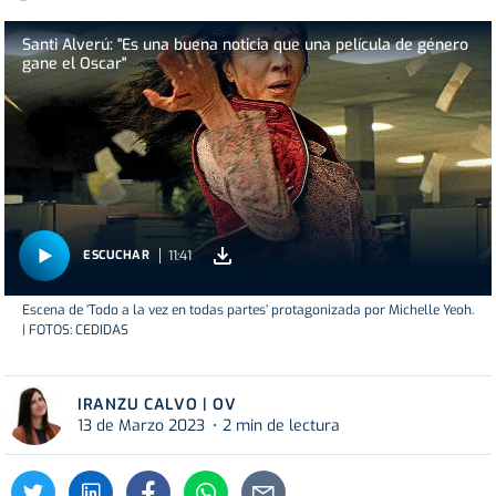
Santi Alverú: "Es una buena noticia que una película de género
gane el Oscar"
11:41
ESCUCHAR
Escena de ‘Todo a la vez en todas partes’ protagonizada por Michelle Yeoh.
| FOTOS: CEDIDAS
IRANZU CALVO | OV
13 de Marzo 2023
2 min de lectura