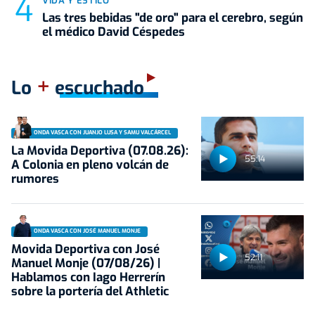
VIDA Y ESTILO
Las tres bebidas "de oro" para el cerebro, según
el médico David Céspedes
+
Lo
escuchado
ONDA VASCA CON JUANJO LUSA Y SAMU VALCÁRCEL
La Movida Deportiva (07.08.26):
55:14
A Colonia en pleno volcán de
rumores
ONDA VASCA CON JOSÉ MANUEL MONJE
Movida Deportiva con José
52:11
Manuel Monje (07/08/26) |
Hablamos con Iago Herrerín
sobre la portería del Athletic