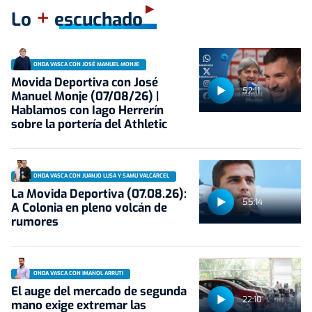
+
Lo
escuchado
ONDA VASCA CON JOSÉ MANUEL MONJE
Movida Deportiva con José
52:11
Manuel Monje (07/08/26) |
Hablamos con Iago Herrerín
sobre la portería del Athletic
ONDA VASCA CON JUANJO LUSA Y SAMU VALCÁRCEL
La Movida Deportiva (07.08.26):
55:14
A Colonia en pleno volcán de
rumores
ONDA VASCA CON IMANOL ARRUTI
El auge del mercado de segunda
22:10
mano exige extremar las