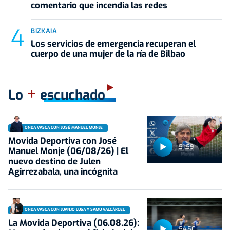
comentario que incendia las redes
BIZKAIA
Los servicios de emergencia recuperan el
cuerpo de una mujer de la ría de Bilbao
+
Lo
escuchado
ONDA VASCA CON JOSÉ MANUEL MONJE
Movida Deportiva con José
51:59
Manuel Monje (06/08/26) | El
nuevo destino de Julen
Agirrezabala, una incógnita
ONDA VASCA CON JUANJO LUSA Y SAMU VALCÁRCEL
La Movida Deportiva (06.08.26):
54:50