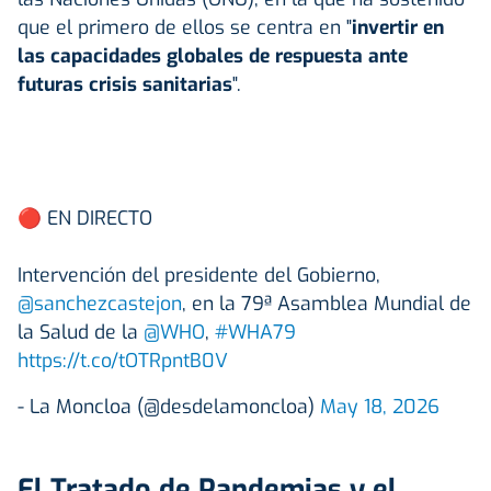
que el primero de ellos se centra en "
invertir en
las capacidades globales de respuesta ante
futuras crisis sanitarias
".
🔴 EN DIRECTO
Intervención del presidente del Gobierno,
@sanchezcastejon
, en la 79ª Asamblea Mundial de
la Salud de la
@WHO
,
#WHA79
https://t.co/tOTRpntB0V
- La Moncloa (@desdelamoncloa)
May 18, 2026
El Tratado de Pandemias y el